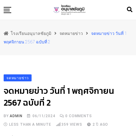
Skip
to
content
หน้าแรก
โรงเรียนอนุบาลชัยภูมิ
จดหมายข่าว
จดหมายข่าว วันที่ 1
ข้อมูลพื้นฐาน
พฤศจิกายน 2567 ฉบับที่ 2
สารสนเทศ
ทำเนียบ
ประชาสัมพันธ์
จดหมายข่าว
ภาพกิจกรรม
จดหมายข่าว วันที่ 1 พฤศจิกายน
ผลงาน
2567 ฉบับที่ 2
ติดต่อเรา
BY
ADMIN
06/11/2024
0
COMMENTS
LESS THAN A MINUTE
359
VIEWS
2 ปี AGO