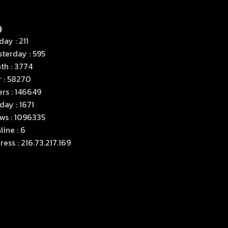
ay : 211
terday : 595
th : 3774
r : 58270
rs : 146649
ay : 1671
ws : 1096335
ine : 6
ess : 216.73.217.169