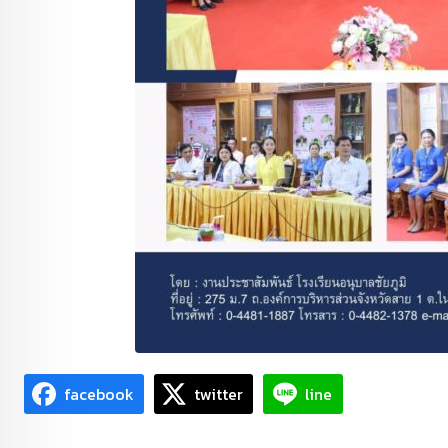
facebook
twitter
line