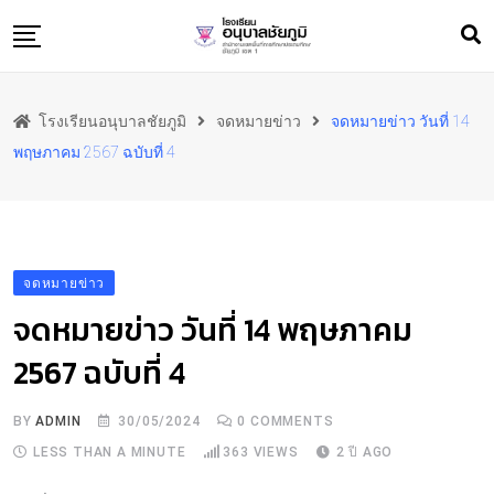
Skip
to
content
หน้าแรก
โรงเรียนอนุบาลชัยภูมิ
จดหมายข่าว
จดหมายข่าว วันที่ 14
ข้อมูลพื้นฐาน
พฤษภาคม 2567 ฉบับที่ 4
สารสนเทศ
ทำเนียบ
ประชาสัมพันธ์
จดหมายข่าว
ภาพกิจกรรม
จดหมายข่าว วันที่ 14 พฤษภาคม
ผลงาน
2567 ฉบับที่ 4
ติดต่อเรา
BY
ADMIN
30/05/2024
0
COMMENTS
LESS THAN A MINUTE
363
VIEWS
2 ปี AGO