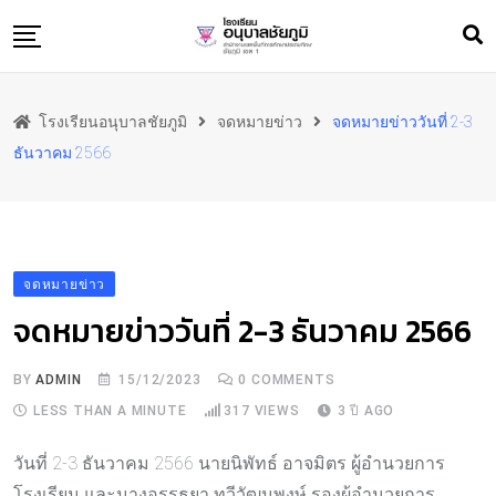
Skip
to
content
หน้าแรก
โรงเรียนอนุบาลชัยภูมิ
จดหมายข่าว
จดหมายข่าววันที่ 2-3
ข้อมูลพื้นฐาน
ธันวาคม 2566
สารสนเทศ
ทำเนียบ
ประชาสัมพันธ์
จดหมายข่าว
ภาพกิจกรรม
จดหมายข่าววันที่ 2-3 ธันวาคม 2566
ผลงาน
ติดต่อเรา
BY
ADMIN
15/12/2023
0
COMMENTS
LESS THAN A MINUTE
317
VIEWS
3 ปี AGO
วันที่ 2-3 ธันวาคม 2566 นายนิพัทธ์ อาจมิตร ผู้อำนวยการ
โรงเรียน และนางอรรธยา ทวีวัฒนพงษ์ รองผู้อำนวยการ