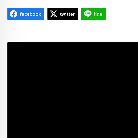
facebook
twitter
line