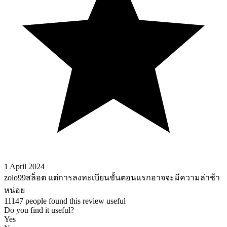
1 April 2024
zolo99สล็อต แต่การลงทะเบียนขั้นตอนแรกอาจจะมีความล่าช้า
หน่อย
11147 people found this review useful
Do you find it useful?
Yes