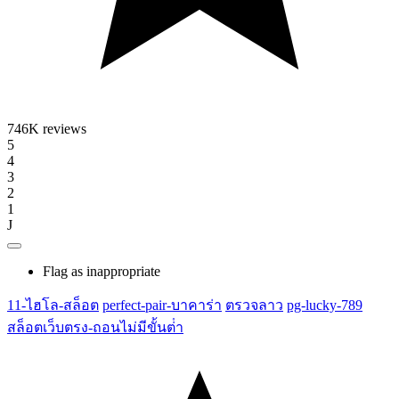
746K reviews
5
4
3
2
1
J
Flag as inappropriate
11-ไฮโล-สล็อต
perfect-pair-บาคาร่า
ตรวจลาว
pg-lucky-789
สล็อตเว็บตรง-ถอนไม่มีขั้นต่ํา