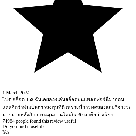
1 March 2024
โปร-สล็อต-168 ฉันเคยลองเล่นสล็อตบนแพลตฟอร์นี้มาก่อน
และคิดว่ามันเป็นการลงทุนที่ดี เพราะมีการทดลองและกิจกรรม
มากมายหลังกับการหมุนบานไม่เกิน 30 นาทีอย่างน้อย
74984 people found this review useful
Do you find it useful?
Yes