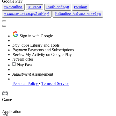
Google Play
zolo99สล็อต
R1ufabet
เกมผีน่ากลัว-y8
ktvสล็อต
ทดลองเล่น-สล็อต-pp-ไม่มีบัญชี
โบนัสสล็อตเว็บใหม่-มาแรงที่สุด
Sign in with Google
play_apps
Library and Tools
Payment
Payments and Subscriptions
Review
My Activity on Google Play
redeem
offer
Play Pass
Adjustment
Arrangement
Personal Policy
•
Terms of Service
Game
Application