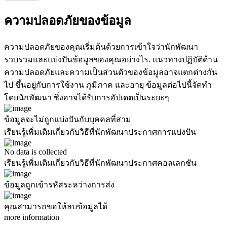
ความปลอดภัยของข้อมูล
ความปลอดภัยของคุณเริ่มต้นด้วยการเข้าใจว่านักพัฒนา
รวบรวมและแบ่งปันข้อมูลของคุณอย่างไร.
แนวทางปฏิบัติด้าน
ความปลอดภัยและความเป็นส่วนตัวของข้อมูลอาจแตกต่างกัน
ไป ขึ้นอยู่กับการใช้งาน ภูมิภาค และอายุ
ข้อมูลต่อไปนี้จัดทำ
โดยนักพัฒนา ซึ่งอาจได้รับการอัปเดตเป็นระยะๆ
ข้อมูลจะไม่ถูกแบ่งปันกับบุคคลที่สาม
เรียนรู้เพิ่มเติมเกี่ยวกับวิธีที่นักพัฒนาประกาศการแบ่งปัน
No data is collected
เรียนรู้เพิ่มเติมเกี่ยวกับวิธีที่นักพัฒนาประกาศคอลเลกชัน
ข้อมูลถูกเข้ารหัสระหว่างการส่ง
คุณสามารถขอให้ลบข้อมูลได้
more information