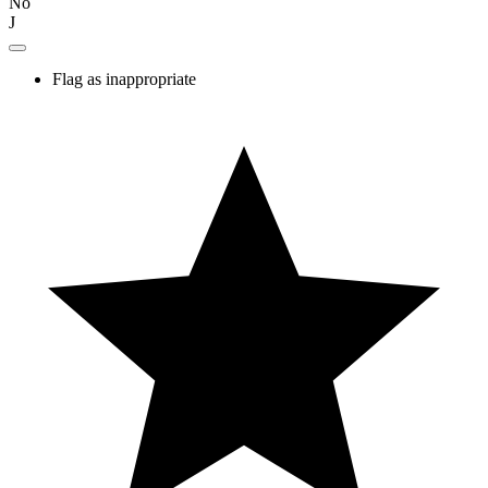
No
J
Flag as inappropriate