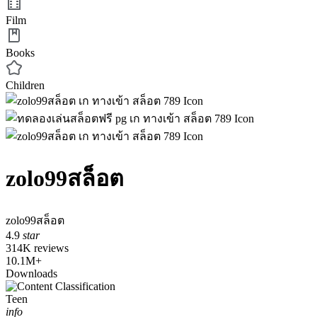
Film
Books
Children
zolo99สล็อต
zolo99สล็อต
4.9
star
314K reviews
10.1M+
Downloads
Teen
info