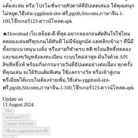
แต้มสะสม หรือ โปรโมชั่นรายสัปดาห์ที่อัปเดตเสมอ ให้คุณสนุก
ไม่หยุด,วิธีเล่น-yggdrasil-slot-ฟรี,pgxth,Sixcoins,ภาษาจีน-1-
100,โจ๊กเกอร์123-ดาวน์โหลด-apk
🔥Download เว็บ-สล็อต-ดี-ที่สุด-อยากลองก่อนตัดสินใจใช่ไหม
ทดลองเล่นฟรีทุกเกมได้ทันที ไม่มีข้อผูกมัด แค่คลิกเข้ามา ที่นี่มี
ทั้งเกมแนวหมุนวงล้อ หรือสายกีฬาครบ คติ พร้อมสิทธิ์ทดลอง
และของขวัญหลังลงทะเบียน ระบบใหม่ล่าสุด มั่นใจด้วย API
ลิขสิทธิ์แท้ พร้อมกิจกรรมรายวันที่อัปเดตอย่างต่อเนื่อง ทุกครั้ง
ที่คุณเล่น จะได้รับแต้มพิเศษ ใช้แลกรางวัล หรือเข้าสู่เกม
พรีเมียมได้แบบไม่ต้องจ่ายเพิ่ม,วิธีเล่น-yggdrasil-slot-
ฟรี,pgxth,Sixcoins,ภาษาจีน-1-100,โจ๊กเกอร์123-ดาวน์โหลด-apk
Update on
13 August 2024
Slot
www.som777
Casino Sixcoins
วิธีเล่น-yggdrasil-slot-ฟรี