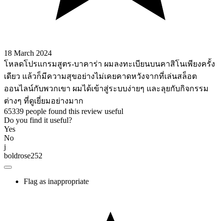
18 March 2024
โหลดโปรแกรมสูตร-บาคาร่า ผมลงทะเบียนบนคาสิโนเพียงครั้ง
เดียว แล้วก็มีความสุขอย่างไม่เคยคาดหวังจากที่เล่นสล็อต
ออนไลน์กับพวกเขา ผมได้เข้าสู่ระบบง่ายๆ และลุยกับกิจกรรม
ต่างๆ ที่ดูเยี่ยมอย่างมาก
65339 people found this review useful
Do you find it useful?
Yes
No
j
boldrose252
Flag as inappropriate