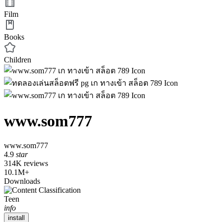
Film
Books
Children
www.som777
www.som777
4.9
star
314K reviews
10.1M+
Downloads
Teen
info
install