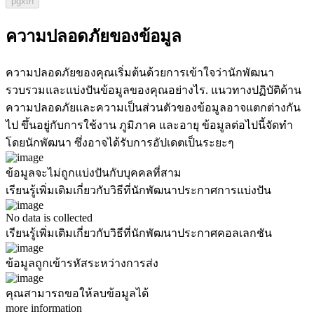
pgxth
ความปลอดภัยของข้อมูล
ความปลอดภัยของคุณเริ่มต้นด้วยการเข้าใจว่านักพัฒนา
รวบรวมและแบ่งปันข้อมูลของคุณอย่างไร.
แนวทางปฏิบัติด้าน
ความปลอดภัยและความเป็นส่วนตัวของข้อมูลอาจแตกต่างกัน
ไป ขึ้นอยู่กับการใช้งาน ภูมิภาค และอายุ
ข้อมูลต่อไปนี้จัดทำ
โดยนักพัฒนา ซึ่งอาจได้รับการอัปเดตเป็นระยะๆ
ข้อมูลจะไม่ถูกแบ่งปันกับบุคคลที่สาม
เรียนรู้เพิ่มเติมเกี่ยวกับวิธีที่นักพัฒนาประกาศการแบ่งปัน
No data is collected
เรียนรู้เพิ่มเติมเกี่ยวกับวิธีที่นักพัฒนาประกาศคอลเลกชัน
ข้อมูลถูกเข้ารหัสระหว่างการส่ง
คุณสามารถขอให้ลบข้อมูลได้
more information