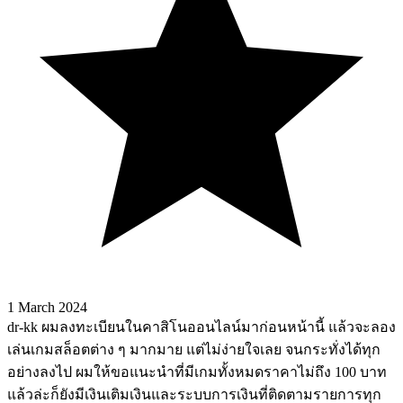
1 March 2024
dr-kk ผมลงทะเบียนในคาสิโนออนไลน์มาก่อนหน้านี้ แล้วจะลอง
เล่นเกมสล็อตต่าง ๆ มากมาย แต่ไม่ง่ายใจเลย จนกระทั่งได้ทุก
อย่างลงไป ผมให้ขอแนะนำที่มีเกมทั้งหมดราคาไม่ถึง 100 บาท
แล้วล่ะก็ยังมีเงินเติมเงินและระบบการเงินที่ติดตามรายการทุก