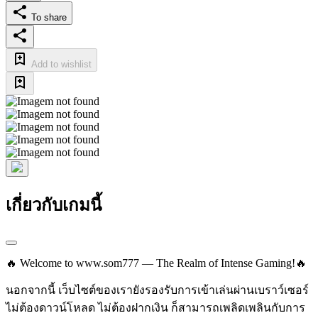
To share
Add to wishlist
เกี่ยวกับเกมนี้
🔥 Welcome to www.som777 — The Realm of Intense Gaming!🔥
นอกจากนี้ เว็บไซต์ของเรายังรองรับการเข้าเล่นผ่านเบราว์เซอร์
ไม่ต้องดาวน์โหลด ไม่ต้องฝากเงิน ก็สามารถเพลิดเพลินกับการ