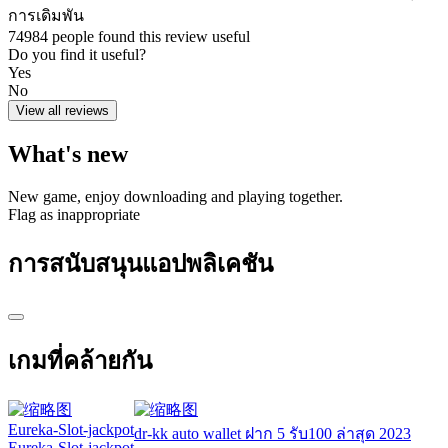
การเดิมพัน
74984 people found this review useful
Do you find it useful?
Yes
No
View all reviews
What's new
New game, enjoy downloading and playing together.
Flag as inappropriate
การสนับสนุนแอปพลิเคชัน
เกมที่คล้ายกัน
Eureka-Slot-jackpot
dr-kk auto wallet ฝาก 5 รับ100 ล่าสุด 2023
Eureka-Slot-jackpot