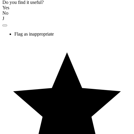
Do you find it useful?
Yes
No
J
Flag as inappropriate