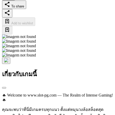
To share
Add to wishlist
เกี่ยวกับเกมนี้
🔥 Welcome to www.slot-pg.com — The Realm of Intense Gaming!
🔥
คุณจะพบว่าที่นี่มีเกมครบทุกแนว ตั้งแต่หมุนวงล้อสล็อตสุด