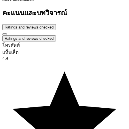
คะแนนและบทวิจารณ์
Ratings and reviews checked
Ratings and reviews checked
โทรศัพท์
แท็บเล็ต
4.9