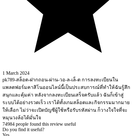
1 March 2024
pk789-สล็อต-ฝากถอน-ผ่าน-วอ-ล-เล็-ต การลงทะเบียนใน
แพลตฟอร์มคาสิโนออนไลน์นี้เป็นประสบการณ์ที่ทำให้ฉันรู้สึก
สนุกและคุ้มค่า หลังจากลงทะเบียนเสร็จครับแล้ว ฉันก็เข้าสู่
ระบบได้อย่างรวดเร็ว เราได้ทั้งเกมสล็อตและกิจกรรมมากมาย
ให้เลือก ไม่ว่าจะเปิดบัญชีผู้ใช้หรือรับรหัสผ่าน ก็วางใจใจที่จะ
หมุนวงล้อได้มั่นใจ
74984 people found this review useful
Do you find it useful?
Yes