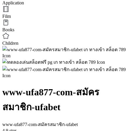
Application
Film
Books
Children
www-ufa877-com-สมัคร
สมาชิก-ufabet
www-ufa877-com-สมัครสมาชิก-ufabet
4.9
star