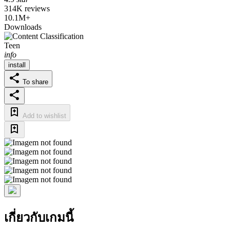
314K reviews
10.1M+
Downloads
Teen
info
install
To share
Add to wishlist
เกี่ยวกับเกมนี้