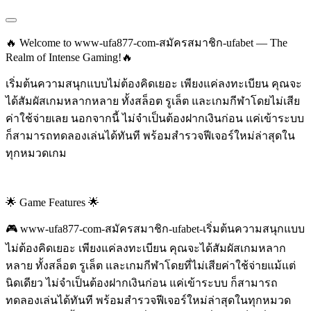
🔥 Welcome to www-ufa877-com-สมัครสมาชิก-ufabet — The
Realm of Intense Gaming!🔥
เริ่มต้นความสนุกแบบไม่ต้องคิดเยอะ เพียงแค่ลงทะเบียน คุณจะ
ได้สัมผัสเกมหลากหลาย ทั้งสล็อต รูเล็ต และเกมกีฬาโดยไม่เสีย
ค่าใช้จ่ายเลย นอกจากนี้ ไม่จำเป็นต้องฝากเงินก่อน แค่เข้าระบบ
ก็สามารถทดลองเล่นได้ทันที พร้อมสำรวจฟีเจอร์ใหม่ล่าสุดใน
ทุกหมวดเกม
🌟 Game Features 🌟
🎮 www-ufa877-com-สมัครสมาชิก-ufabet-เริ่มต้นความสนุกแบบ
ไม่ต้องคิดเยอะ เพียงแค่ลงทะเบียน คุณจะได้สัมผัสเกมหลาก
หลาย ทั้งสล็อต รูเล็ต และเกมกีฬาโดยที่ไม่เสียค่าใช้จ่ายแม้แต่
นิดเดียว ไม่จำเป็นต้องฝากเงินก่อน แค่เข้าระบบ ก็สามารถ
ทดลองเล่นได้ทันที พร้อมสำรวจฟีเจอร์ใหม่ล่าสุดในทุกหมวด