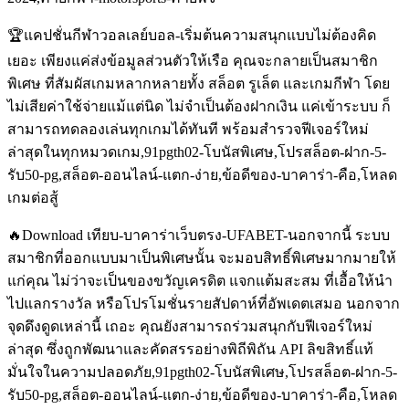
🏆แคปชั่นกีฬาวอลเลย์บอล-เริ่มต้นความสนุกแบบไม่ต้องคิด
เยอะ เพียงแค่ส่งข้อมูลส่วนตัวให้เรือ คุณจะกลายเป็นสมาชิก
พิเศษ ที่สัมผัสเกมหลากหลายทั้ง สล็อต รูเล็ต และเกมกีฬา โดย
ไม่เสียค่าใช้จ่ายแม้แต่นิด ไม่จำเป็นต้องฝากเงิน แค่เข้าระบบ ก็
สามารถทดลองเล่นทุกเกมได้ทันที พร้อมสำรวจฟีเจอร์ใหม่
ล่าสุดในทุกหมวดเกม,91pgth02-โบนัสพิเศษ,โปรสล็อต-ฝาก-5-
รับ50-pg,สล็อต-ออนไลน์-แตก-ง่าย,ข้อดีของ-บาคาร่า-คือ,โหลด
เกมต่อสู้
🔥Download เทียบ-บาคาร่าเว็บตรง-UFABET-นอกจากนี้ ระบบ
สมาชิกที่ออกแบบมาเป็นพิเศษนั้น จะมอบสิทธิ์พิเศษมากมายให้
แก่คุณ ไม่ว่าจะเป็นของขวัญเครดิต แจกแต้มสะสม ที่เอื้อให้นำ
ไปแลกรางวัล หรือโปรโมชั่นรายสัปดาห์ที่อัพเดตเสมอ นอกจาก
จุดดึงดูดเหล่านี้ เถอะ คุณยังสามารถร่วมสนุกกับฟีเจอร์ใหม่
ล่าสุด ซึ่งถูกพัฒนาและคัดสรรอย่างพิถีพิถัน API ลิขสิทธิ์แท้
มั่นใจในความปลอดภัย,91pgth02-โบนัสพิเศษ,โปรสล็อต-ฝาก-5-
รับ50-pg,สล็อต-ออนไลน์-แตก-ง่าย,ข้อดีของ-บาคาร่า-คือ,โหลด