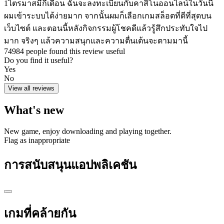
1ไตรมาสมีกี่เดือน ฉันจะลงทะเบียนกับคาสิโนออนไลน์ในวันนี้
ผมเข้าระบบได้ง่ายมาก จากนั้นผมก็เลือกเกมสล็อตที่ดีที่สุดบน
เว็บไซต์ และตอนนี้หลังกิจกรรมผู้โชคดีแล้วรู้สึกประทับใจไป
มาก จริงๆ แล้วความสนุกและความตื่นเต้นจะตามมานี้
74984 people found this review useful
Do you find it useful?
Yes
No
View all reviews
What's new
New game, enjoy downloading and playing together.
Flag as inappropriate
การสนับสนุนแอปพลิเคชัน
เกมที่คล้ายกัน