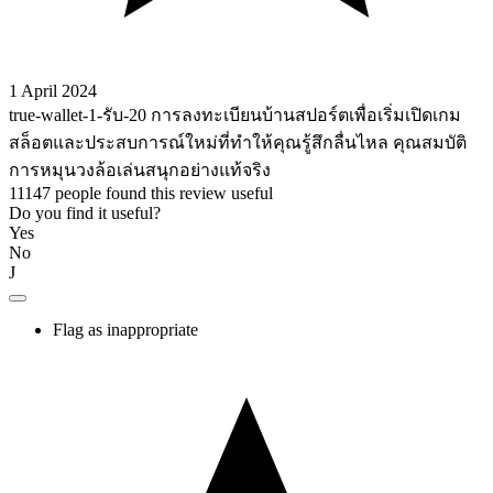
1 April 2024
true-wallet-1-รับ-20 การลงทะเบียนบ้านสปอร์ตเพื่อเริ่มเปิดเกม
สล็อตและประสบการณ์ใหม่ที่ทำให้คุณรู้สึกลื่นไหล คุณสมบัติ
การหมุนวงล้อเล่นสนุกอย่างแท้จริง
11147 people found this review useful
Do you find it useful?
Yes
No
J
Flag as inappropriate