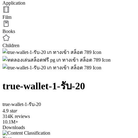
Application
Film
Books
Children
true-wallet-1-รับ-20
true-wallet-1-รับ-20
4.9
star
314K reviews
10.1M+
Downloads