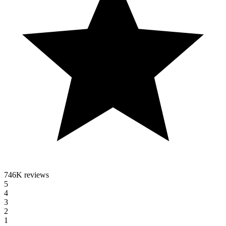
746K reviews
5
4
3
2
1