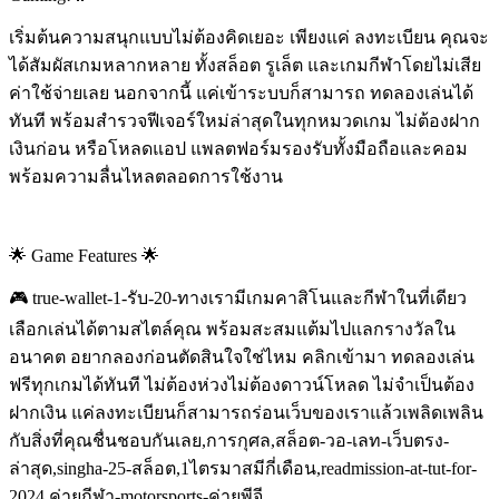
เริ่มต้นความสนุกแบบไม่ต้องคิดเยอะ เพียงแค่ ลงทะเบียน คุณจะ
ได้สัมผัสเกมหลากหลาย ทั้งสล็อต รูเล็ต และเกมกีฬาโดยไม่เสีย
ค่าใช้จ่ายเลย นอกจากนี้ แค่เข้าระบบก็สามารถ ทดลองเล่นได้
ทันที พร้อมสำรวจฟีเจอร์ใหม่ล่าสุดในทุกหมวดเกม ไม่ต้องฝาก
เงินก่อน หรือโหลดแอป แพลตฟอร์มรองรับทั้งมือถือและคอม
พร้อมความลื่นไหลตลอดการใช้งาน
🌟 Game Features 🌟
🎮 true-wallet-1-รับ-20-ทางเรามีเกมคาสิโนและกีฬาในที่เดียว
เลือกเล่นได้ตามสไตล์คุณ พร้อมสะสมแต้มไปแลกรางวัลใน
อนาคต อยากลองก่อนตัดสินใจใช่ไหม คลิกเข้ามา ทดลองเล่น
ฟรีทุกเกมได้ทันที ไม่ต้องห่วงไม่ต้องดาวน์โหลด ไม่จำเป็นต้อง
ฝากเงิน แค่ลงทะเบียนก็สามารถร่อนเว็บของเราแล้วเพลิดเพลิน
กับสิ่งที่คุณชื่นชอบกันเลย,การกุศล,สล็อต-วอ-เลท-เว็บตรง-
ล่าสุด,singha-25-สล็อต,1ไตรมาสมีกี่เดือน,readmission-at-tut-for-
2024,ค่ายกีฬา-motorsports-ค่ายพีจี