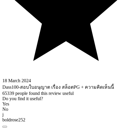
18 March 2024
Dass100-สอบใบอนุญาต เรื่อง สล็อตPG + ความคิดเห็นนี้
65339 people found this review useful
Do you find it useful?
Yes
No
j
boldrose252