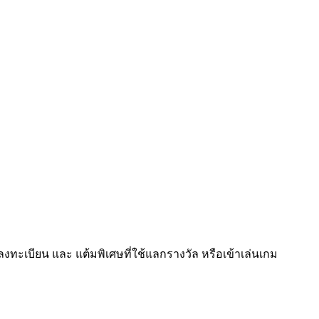
งทะเบียน และ แต้มพิเศษที่ใช้แลกรางวัล หรือเข้าเล่นเกม