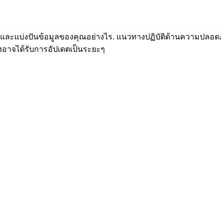
และแบ่งปันข้อมูลของคุณอย่างไร.
แนวทางปฏิบัติด้านความปลอดภั
่งอาจได้รับการอัปเดตเป็นระยะๆ