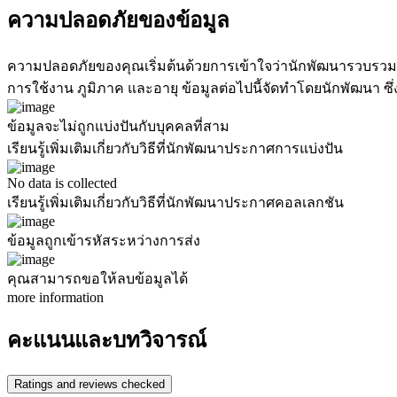
ความปลอดภัยของข้อมูล
ความปลอดภัยของคุณเริ่มต้นด้วยการเข้าใจว่านักพัฒนารวบรวม
การใช้งาน ภูมิภาค และอายุ
ข้อมูลต่อไปนี้จัดทำโดยนักพัฒนา ซึ
ข้อมูลจะไม่ถูกแบ่งปันกับบุคคลที่สาม
เรียนรู้เพิ่มเติมเกี่ยวกับวิธีที่นักพัฒนาประกาศการแบ่งปัน
No data is collected
เรียนรู้เพิ่มเติมเกี่ยวกับวิธีที่นักพัฒนาประกาศคอลเลกชัน
ข้อมูลถูกเข้ารหัสระหว่างการส่ง
คุณสามารถขอให้ลบข้อมูลได้
more information
คะแนนและบทวิจารณ์
Ratings and reviews checked