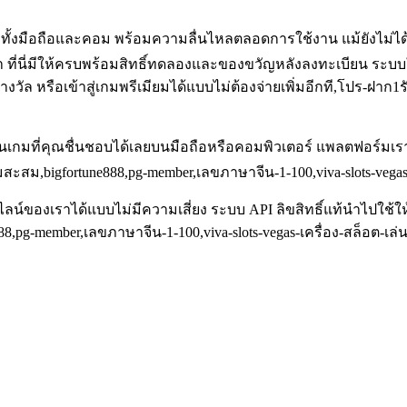
ทั้งมือถือและคอม พร้อมความลื่นไหลตลอดการใช้งาน แม้ยังไม่ได
 ที่นี่มีให้ครบพร้อมสิทธิ์ทดลองและของขวัญหลังลงทะเบียน ระบบใหม
ลกรางวัล หรือเข้าสู่เกมพรีเมียมได้แบบไม่ต้องจ่ายเพิ่มอีกที,โปร-ฝ
ล่นเกมที่คุณชื่นชอบได้เลยบนมือถือหรือคอมพิวเตอร์ แพลตฟอร์มเรา
ม,bigfortune888,pg-member,เลขภาษาจีน-1-100,viva-slots-vegas-
อนไลน์ของเราได้แบบไม่มีความเสี่ยง ระบบ API ลิขสิทธิ์แท้นำไปใช้
888,pg-member,เลขภาษาจีน-1-100,viva-slots-vegas-เครื่อง-สล็อต-เ