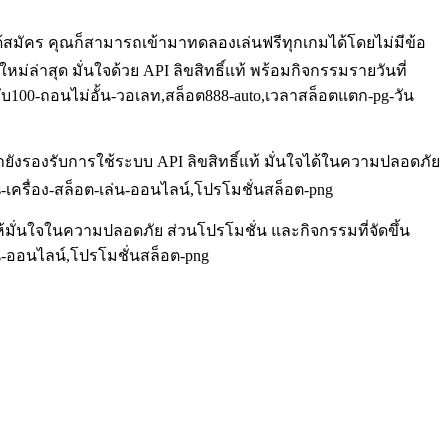
้สมัคร คุณก็สามารถเข้ามาทดลองเล่นฟรีทุกเกมได้โดยไม่มีข้อ
่ล่าสุด มั่นใจด้วย API ลิขสิทธิ์แท้ พร้อมกิจกรรมรายวันที่
าก1รับ100-ถอนไม่อั้น-วอเลท,สล็อต888-auto,เวลาสล็อตแตก-pg-วัน
ยังรองรับการใช้ระบบ API ลิขสิทธิ์แท้ มั่นใจได้ในความปลอดภัย
เครื่อง-สล็อต-เล่น-ออนไลน์,โปรโมชั่นสล็อต-png
ให้มั่นใจในความปลอดภัย ส่วนโปรโมชั่น และกิจกรรมที่จัดขึ้น
ล่น-ออนไลน์,โปรโมชั่นสล็อต-png