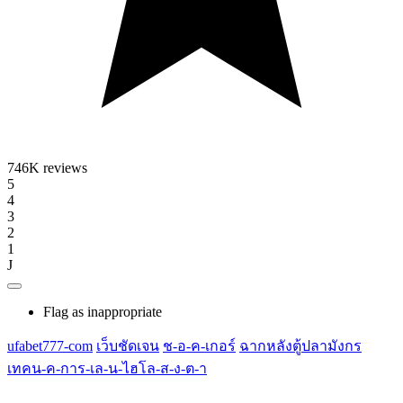
746K reviews
5
4
3
2
1
J
Flag as inappropriate
ufabet777-com
เว็บชัดเจน
ช-อ-ค-เกอร์
ฉากหลังตู้ปลามังกร
เทคน-ค-การ-เล-น-ไฮโล-ส-ง-ต-า