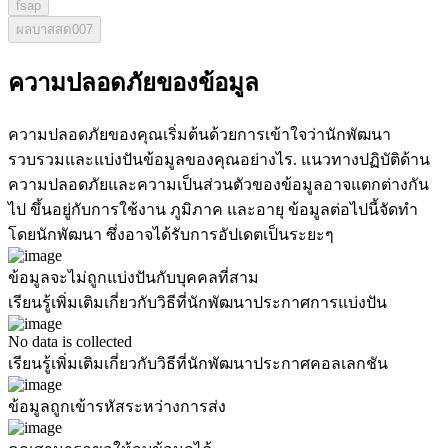
fsap
ผลบาสสด007
ความปลอดภัยของข้อมูล
ความปลอดภัยของคุณเริ่มต้นด้วยการเข้าใจว่านักพัฒนา
รวบรวมและแบ่งปันข้อมูลของคุณอย่างไร.
แนวทางปฏิบัติด้าน
ความปลอดภัยและความเป็นส่วนตัวของข้อมูลอาจแตกต่างกัน
ไป ขึ้นอยู่กับการใช้งาน ภูมิภาค และอายุ
ข้อมูลต่อไปนี้จัดทำ
โดยนักพัฒนา ซึ่งอาจได้รับการอัปเดตเป็นระยะๆ
ข้อมูลจะไม่ถูกแบ่งปันกับบุคคลที่สาม
เรียนรู้เพิ่มเติมเกี่ยวกับวิธีที่นักพัฒนาประกาศการแบ่งปัน
No data is collected
เรียนรู้เพิ่มเติมเกี่ยวกับวิธีที่นักพัฒนาประกาศคอลเลกชัน
ข้อมูลถูกเข้ารหัสระหว่างการส่ง