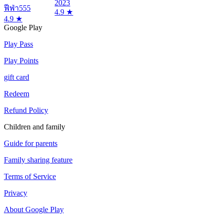
2023
ฟีฟ่า555
4.9 ★
4.9 ★
Google Play
Play Pass
Play Points
gift card
Redeem
Refund Policy
Children and family
Guide for parents
Family sharing feature
Terms of Service
Privacy
About Google Play