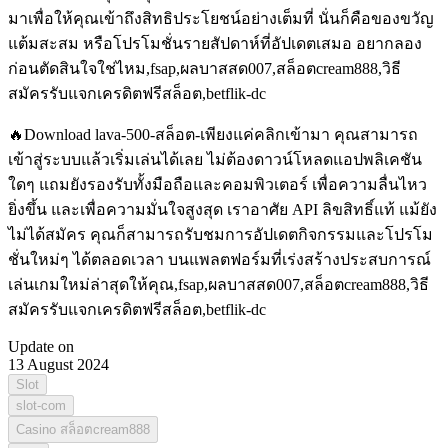
มาเพื่อให้คุณเข้าถึงสิทธิประโยชน์อย่างเต็มที่ นั่นก็คือของขวัญ
แต้มสะสม หรือโปรโมชั่นรายสัปดาห์ที่อัปเดตเสมอ อยากลอง
ก่อนตัดสินใจใช่ไหม,fsap,ผลบาสสด007,สล็อตcream888,วิธี
สมัครรับแจกเครดิตฟรีสล็อต,betflik-dc
🔥Download lava-500-สล็อต-เพียงแค่คลิกเข้ามา คุณสามารถ
เข้าสู่ระบบแล้วเริ่มเล่นได้เลย ไม่ต้องดาวน์โหลดแอปพลิเคชัน
ใดๆ แถมยังรองรับทั้งมือถือและคอมพิวเตอร์ เพื่อความลื่นไหว
ยิ่งขึ้น และเพื่อความมั่นใจสูงสุด เราอาศัย API ลิขสิทธิ์แท้ แม้ยัง
ไม่ได้สมัคร คุณก็สามารถรับชมการอัปเดตกิจกรรมและโปรโม
ชั่นใหม่ๆ ได้ตลอดเวลา บนแพลตฟอร์มที่เร่งสร้างประสบการณ์
เล่นเกมใหม่ล่าสุดให้คุณ,fsap,ผลบาสสด007,สล็อตcream888,วิธี
สมัครรับแจกเครดิตฟรีสล็อต,betflik-dc
Update on
13 August 2024
Slot
slot-com
Casino สล็อตcream888