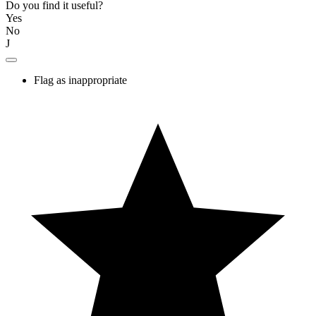
Do you find it useful?
Yes
No
J
Flag as inappropriate