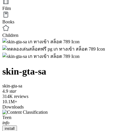
Film
Books
Children
skin-gta-sa
skin-gta-sa
4.9
star
314K reviews
10.1M+
Downloads
Teen
info
install