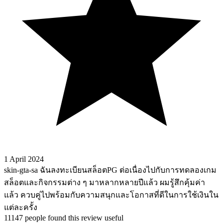
1 April 2024
skin-gta-sa ฉันลงทะเบียนสล็อตPG ต่อเนื่องไปกับการทดลองเกม
สล็อตและกิจกรรมต่าง ๆ มาหลากหลายปีแล้ว ผมรู้สึกคุ้มค่า
แล้ว ควบคู่ไปพร้อมกับความสนุกและโอกาสที่ดีในการใช้เงินใน
แต่ละครั้ง
11147 people found this review useful