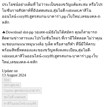
ประโยชน์อย่างเต็มที่ ไม่ว่าจะเป็นของขวัญแต้มสะสม หรือโปร
โมชั่นรายสัปดาห์ที่อัปเดตเสมอ,สุ่มไอดี-valorant,คาสิโน
ออนไลน์-cozy89,สูตรสแกน-บาคาร่า,pg-เว็บใหม่,เลขมงคล-4-
หลัก
🔥Download slot-pg-วอเลท-แม้ยังไม่ได้สมัคร คุณก็สามารถ
ติดตามข่าวสารและโปรโมชั่นใหม่ๆ ที่เรามีให้ตลอด ไม่ว่าคุณ
จะชอบเกมแนวหมุนวงล้อ รุเล็ต หรือสายกีฬา ที่นี่มีให้ครบ
พร้อมสิทธิ์ทดลองและของขวัญหลังลงทะเบียน,สุ่มไอดี-
valorant,คาสิโนออนไลน์-cozy89,สูตรสแกน-บาคาร่า,pg-เว็บ
ใหม่,เลขมงคล-4-หลัก
Update on
13 August 2024
Slot
skin-gta-sa
Casino สูตรสแกน-บาคาร่า
สุ่มไอดี-valorant
คาสิโนออนไลน์-cozy89