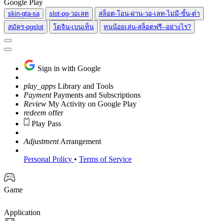
Google Play
skin-gta-sa
slot-pg-วอเลท
สล็อต-โอน-ผ่าน-วอ-เลท-ไม่มี-ขั้น-ต่ํา
สมัคร-pgslot
โดจิน-เบนเท็น
ทุนน้อยเล่น-สล็อตฟรี--อย่างไร?
Sign in with Google
play_apps
Library and Tools
Payment
Payments and Subscriptions
Review
My Activity on Google Play
redeem
offer
Play Pass
Adjustment
Arrangement
Personal Policy
•
Terms of Service
Game
Application