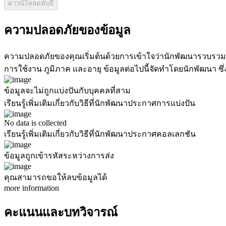
ดาวน์โหลดพับจี
ความปลอดภัยของข้อมูล
ความปลอดภัยของคุณเริ่มต้นด้วยการเข้าใจว่านักพัฒนารวบรวม
การใช้งาน ภูมิภาค และอายุ
ข้อมูลต่อไปนี้จัดทำโดยนักพัฒนา ซึ
ข้อมูลจะไม่ถูกแบ่งปันกับบุคคลที่สาม
เรียนรู้เพิ่มเติมเกี่ยวกับวิธีที่นักพัฒนาประกาศการแบ่งปัน
No data is collected
เรียนรู้เพิ่มเติมเกี่ยวกับวิธีที่นักพัฒนาประกาศคอลเลกชัน
ข้อมูลถูกเข้ารหัสระหว่างการส่ง
คุณสามารถขอให้ลบข้อมูลได้
more information
คะแนนและบทวิจารณ์