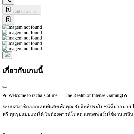
Add to wishlist
เกี่ยวกับเกมนี้
🔥 Welcome to racha-slot-me — The Realm of Intense Gaming!🔥
ระบบสมาชิกออกแบบพิเศษเพื่อคุณ รับสิทธิประโยชน์ที่มากมาย ไม
ฟรี ทุกรูปแบบเกมได้ ไม่ต้องดาวน์โหลด แพลตฟอร์มใช้งานเพลิน 