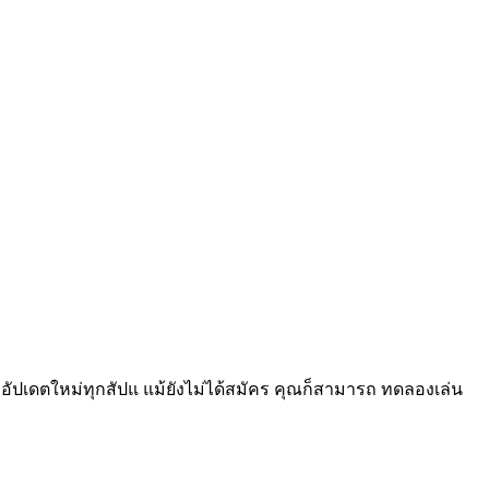
อัปเดตใหม่ทุกสัปแ แม้ยังไม่ได้สมัคร คุณก็สามารถ ทดลองเล่น