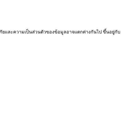
ยและความเป็นส่วนตัวของข้อมูลอาจแตกต่างกันไป ขึ้นอยู่กับ