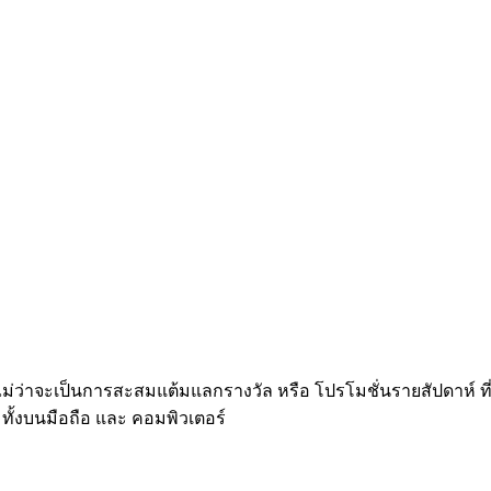
่ว่าจะเป็นการสะสมแต้มแลกรางวัล หรือ โปรโมชั่นรายสัปดาห์ ที่
ทั้งบนมือถือ และ คอมพิวเตอร์