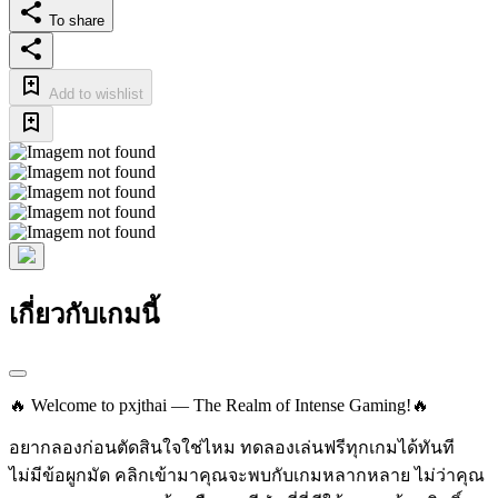
To share
Add to wishlist
เกี่ยวกับเกมนี้
🔥 Welcome to pxjthai — The Realm of Intense Gaming!🔥
อยากลองก่อนตัดสินใจใช่ไหม ทดลองเล่นฟรีทุกเกมได้ทันที
ไม่มีข้อผูกมัด คลิกเข้ามาคุณจะพบกับเกมหลากหลาย ไม่ว่าคุณ