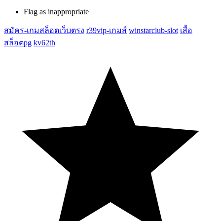
Flag as inappropriate
สมัคร-เกมสล็อตเว็บตรง
r39vip-เกมส์
winstarclub-slot
เสื้อ
สล็อตpg
kv62th