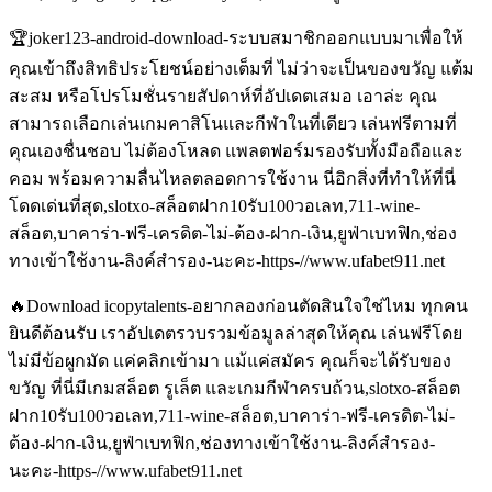
🏆joker123-android-download-ระบบสมาชิกออกแบบมาเพื่อให้
คุณเข้าถึงสิทธิประโยชน์อย่างเต็มที่ ไม่ว่าจะเป็นของขวัญ แต้ม
สะสม หรือโปรโมชั่นรายสัปดาห์ที่อัปเดตเสมอ เอาล่ะ คุณ
สามารถเลือกเล่นเกมคาสิโนและกีฬาในที่เดียว เล่นฟรีตามที่
คุณเองชื่นชอบ ไม่ต้องโหลด แพลตฟอร์มรองรับทั้งมือถือและ
คอม พร้อมความลื่นไหลตลอดการใช้งาน นี่อิกสิ่งที่ทำให้ที่นี่
โดดเด่นที่สุด,slotxo-สล็อตฝาก10รับ100วอเลท,711-wine-
สล็อต,บาคาร่า-ฟรี-เครดิต-ไม่-ต้อง-ฝาก-เงิน,ยูฟ่าเบทฟิก,ช่อง
ทางเข้าใช้งาน-ลิงค์สํารอง-นะคะ-https-//www.ufabet911.net
🔥Download icopytalents-อยากลองก่อนตัดสินใจใช่ไหม ทุกคน
ยินดีต้อนรับ เราอัปเดตรวบรวมข้อมูลล่าสุดให้คุณ เล่นฟรีโดย
ไม่มีข้อผูกมัด แค่คลิกเข้ามา แม้แค่สมัคร คุณก็จะได้รับของ
ขวัญ ที่นี่มีเกมสล็อต รูเล็ต และเกมกีฬาครบถ้วน,slotxo-สล็อต
ฝาก10รับ100วอเลท,711-wine-สล็อต,บาคาร่า-ฟรี-เครดิต-ไม่-
ต้อง-ฝาก-เงิน,ยูฟ่าเบทฟิก,ช่องทางเข้าใช้งาน-ลิงค์สํารอง-
นะคะ-https-//www.ufabet911.net