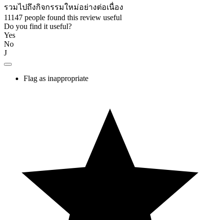
รวมไปถึงกิจกรรมใหม่อย่างต่อเนื่อง
11147 people found this review useful
Do you find it useful?
Yes
No
J
Flag as inappropriate