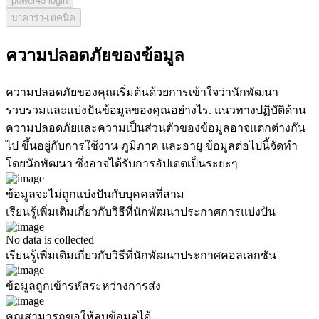
power45-login
บาคาร่า-เทคนิค
ความปลอดภัยของข้อมูล
ความปลอดภัยของคุณเริ่มต้นด้วยการเข้าใจว่านักพัฒนา
รวบรวมและแบ่งปันข้อมูลของคุณอย่างไร.
แนวทางปฏิบัติด้าน
ความปลอดภัยและความเป็นส่วนตัวของข้อมูลอาจแตกต่างกัน
ไป ขึ้นอยู่กับการใช้งาน ภูมิภาค และอายุ
ข้อมูลต่อไปนี้จัดทำ
โดยนักพัฒนา ซึ่งอาจได้รับการอัปเดตเป็นระยะๆ
ข้อมูลจะไม่ถูกแบ่งปันกับบุคคลที่สาม
เรียนรู้เพิ่มเติมเกี่ยวกับวิธีที่นักพัฒนาประกาศการแบ่งปัน
No data is collected
เรียนรู้เพิ่มเติมเกี่ยวกับวิธีที่นักพัฒนาประกาศคอลเลกชัน
ข้อมูลถูกเข้ารหัสระหว่างการส่ง
คุณสามารถขอให้ลบข้อมูลได้