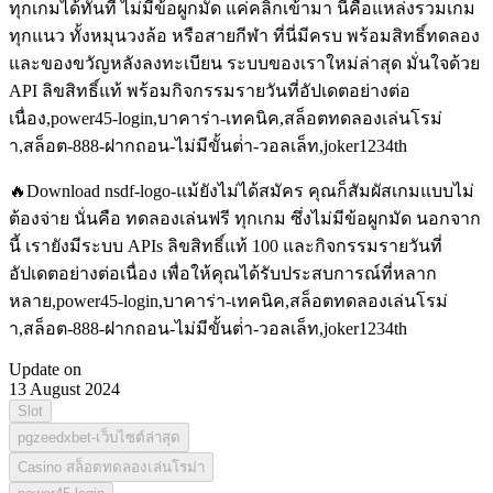
ทุกเกมได้ทันที ไม่มีข้อผูกมัด แค่คลิกเข้ามา นี่คือแหล่งรวมเกม
ทุกแนว ทั้งหมุนวงล้อ หรือสายกีฬา ที่นี่มีครบ พร้อมสิทธิ์ทดลอง
และของขวัญหลังลงทะเบียน ระบบของเราใหม่ล่าสุด มั่นใจด้วย
API ลิขสิทธิ์แท้ พร้อมกิจกรรมรายวันที่อัปเดตอย่างต่อ
เนื่อง,power45-login,บาคาร่า-เทคนิค,สล็อตทดลองเล่นโรม่
า,สล็อต-888-ฝากถอน-ไม่มีขั้นต่ํา-วอลเล็ท,joker1234th
🔥Download nsdf-logo-แม้ยังไม่ได้สมัคร คุณก็สัมผัสเกมแบบไม่
ต้องจ่าย นั่นคือ ทดลองเล่นฟรี ทุกเกม ซึ่งไม่มีข้อผูกมัด นอกจาก
นี้ เรายังมีระบบ APIs ลิขสิทธิ์แท้ 100 และกิจกรรมรายวันที่
อัปเดตอย่างต่อเนื่อง เพื่อให้คุณได้รับประสบการณ์ที่หลาก
หลาย,power45-login,บาคาร่า-เทคนิค,สล็อตทดลองเล่นโรม่
า,สล็อต-888-ฝากถอน-ไม่มีขั้นต่ํา-วอลเล็ท,joker1234th
Update on
13 August 2024
Slot
pgzeedxbet-เว็บไซต์ล่าสุด
Casino สล็อตทดลองเล่นโรม่า