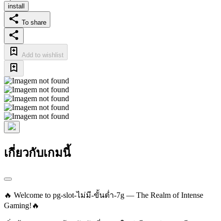
install
To share
Add to wishlist
เกี่ยวกับเกมนี้
🔥 Welcome to pg-slot-ไม่มี-ขั้นต่ำ-7g — The Realm of Intense
Gaming!🔥