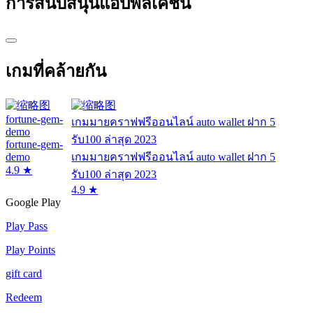
การสนับสนุนแอปพลิเคชัน
เกมที่คล้ายกัน
fortune-gem-
เกมมายคราฟฟรีออนไลน์ auto wallet ฝาก 5
demo
รับ100 ล่าสุด 2023
fortune-gem-
demo
เกมมายคราฟฟรีออนไลน์ auto wallet ฝาก 5
4.9 ★
รับ100 ล่าสุด 2023
4.9 ★
Google Play
Play Pass
Play Points
gift card
Redeem