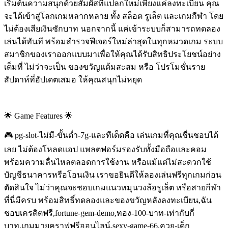
เริ่มต้นความสนุกด้วยสัมผัสที่แปลกใหม่เพียงแค่ลงทะเบียน คุณ
จะได้เข้าสู่โลกเกมหลากหลาย ทั้ง สล็อต รูเล็ต และเกมกีฬา โดย
ไม่ต้องเสียเงินซักบาท นอกจากนี้ แค่เข้าระบบก็สามารถทดลอง
เล่นได้ทันที พร้อมสำรวจฟีเจอร์ใหม่ล่าสุดในทุกหมวดเกม ระบบ
สมาชิกของเราออกแบบมาเพื่อให้คุณได้รับสิทธิประโยชน์อย่าง
เต็มที่ ไม่ว่าจะเป็น ของขวัญแต้มสะสม หรือ โปรโมชั่นราย
สัปดาห์ที่อัปเดตเสมอ ให้คุณสนุกไม่หยุด
🌟 Game Features 🌟
🎮 pg-slot-ไม่มี-ขั้นต่ำ-7g-และทีเด็ดคือ เล่นเกมที่คุณชื่นชอบได้
เลย ไม่ต้องโหลดแอป แพลตฟอร์มรองรับทั้งมือถือและคอม
พร้อมความลื่นไหลตลอดการใช้งาน หรือแม้แต่ไม่สะดวกใช้
บัญชีธนาคารหรือโอนเงิน เราขอยินดีให้ลองเล่นฟรีทุกเกมก่อน
ตัดสินใจ ไม่ว่าคุณจะชอบเกมแนวหมุนวงล้อรูเล็ต หรือสายกีฬา
ที่นี่มีครบ พร้อมสิทธิ์ทดลองและของขวัญหลังลงทะเบียน,ฉัน
ชอบเครดิตฟรี,fortune-gem-demo,ทอง-100-บาท-เท่ากับกี่
บาท,เกมมายคราฟฟรีออนไลน์,sexy-game-66,ควย-เด็ก