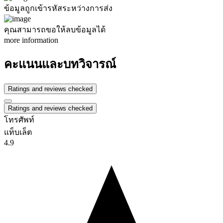
ข้อมูลถูกเข้ารหัสระหว่างการส่ง
คุณสามารถขอให้ลบข้อมูลได้
more information
คะแนนและบทวิจารณ์
Ratings and reviews checked
Ratings and reviews checked
โทรศัพท์
แท็บเล็ต
4.9