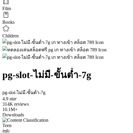
Film
Books
Children
pg-slot-ไม่มี-ขั้นต่ำ-7g
pg-slot-ไม่มี-ขั้นต่ำ-7g
4.9
star
314K reviews
10.1M+
Downloads
Teen
info