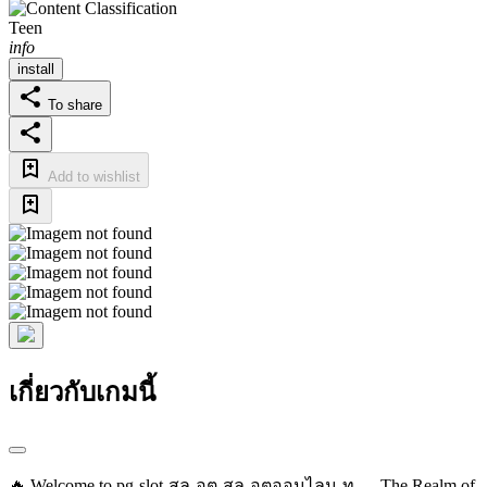
Teen
info
install
To share
Add to wishlist
เกี่ยวกับเกมนี้
🔥 Welcome to pg-slot-สล-อต-สล-อตออนไลน-ท — The Realm of