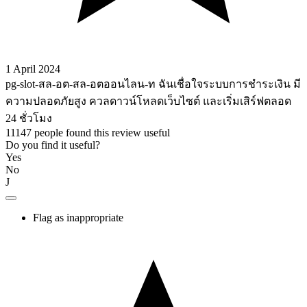
1 April 2024
pg-slot-สล-อต-สล-อตออนไลน-ท ฉันเชื่อใจระบบการชำระเงิน มี
ความปลอดภัยสูง ควลดาวน์โหลดเว็บไซต์ และเริ่มเสิร์ฟตลอด
24 ชั่วโมง
11147 people found this review useful
Do you find it useful?
Yes
No
J
Flag as inappropriate