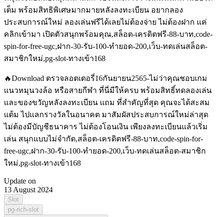
เต็ม พร้อมสิทธิพิเศษมากมายหลังลงทะเบียน อยากลอง
ประสบการณ์ใหม่ ลองเล่นฟรีได้เลยไม่ต้องจ่าย ไม่ต้องฝาก แค่
คลิกเข้ามา เปิดตัวสนุกพร้อมคุณ,สล็อต-เครดิตฟรี-88-บาท,code-
spin-for-free-ugc,ฝาก-30-รับ-100-ทำยอด-200,เว็บ-ทดเล่นสล็อต-
สมาชิกใหม่,pg-slot-ทางเข้า168
🔥Download ตรวจลอตเตอรี่16กันยายน2565-ไม่ว่าคุณชอบเกม
แนวหมุนวงล้อ หรือสายกีฬา ที่นี่มีให้ครบ พร้อมสิทธิ์ทดลองเล่น
และของขวัญหลังลงทะเบียน แถม ที่สำคัญที่สุด คุณจะได้สะสม
แต้ม ไปแลกรางวัลในอนาคต มาสัมผัสประสบการณ์ใหม่ล่าสุด
ไม่ต้องมีบัญชีธนาคาร ไม่ต้องโอนเงิน เพียงลงทะเบียนแล้วเริ่ม
เล่น สนุกแบบไม่จำกัด,สล็อต-เครดิตฟรี-88-บาท,code-spin-for-
free-ugc,ฝาก-30-รับ-100-ทำยอด-200,เว็บ-ทดเล่นสล็อต-สมาชิก
ใหม่,pg-slot-ทางเข้า168
Update on
13 August 2024
Slot
pg-rich-slot