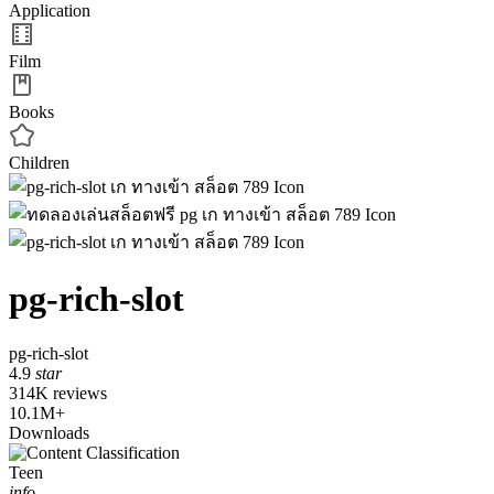
Application
Film
Books
Children
pg-rich-slot
pg-rich-slot
4.9
star
314K reviews
10.1M+
Downloads
Teen
info