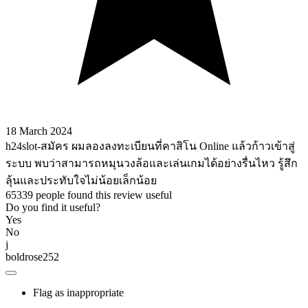
18 March 2024
h24slot-สมัคร ผมลองลงทะเบียนที่คาสิโน Online แล้วก้าวเข้าสู่
ระบบ พบว่าสามารถหมุนวงล้อและเล่นเกมได้อย่างรื่นไหว รู้สึก
ลุ้นและประทับใจไม่น้อยเล็กน้อย
65339 people found this review useful
Do you find it useful?
Yes
No
j
boldrose252
Flag as inappropriate