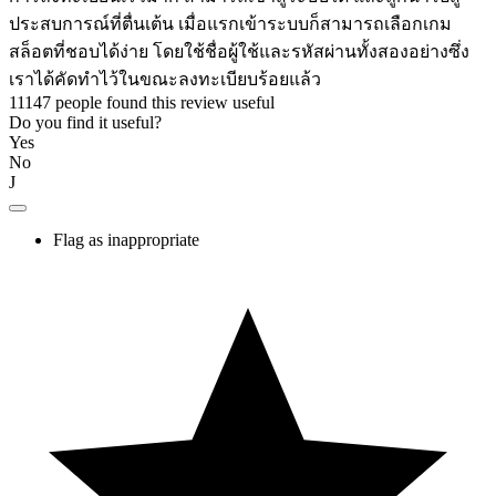
ประสบการณ์ที่ตื่นเต้น เมื่อแรกเข้าระบบก็สามารถเลือกเกม
สล็อตที่ชอบได้ง่าย โดยใช้ชื่อผู้ใช้และรหัสผ่านทั้งสองอย่างซึ่ง
เราได้คัดทำไว้ในขณะลงทะเบียบร้อยแล้ว
11147 people found this review useful
Do you find it useful?
Yes
No
J
Flag as inappropriate