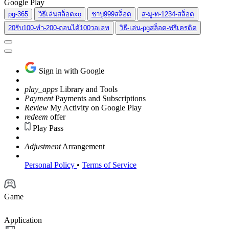
Google Play
pg-365
วิธีเล่นสล็อตxo
ชาบู999สล็อต
ส-มู-ท-1234-สล็อต
20รับ100-ทํา-200-ถอนได้100วอเลท
วิธี-เล่น-pgสล็อต-ฟรีเครดิต
Sign in with Google
play_apps
Library and Tools
Payment
Payments and Subscriptions
Review
My Activity on Google Play
redeem
offer
Play Pass
Adjustment
Arrangement
Personal Policy
•
Terms of Service
Game
Application