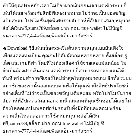
ทำให้คุณประหยัดเวลา ไม่ต้องฝากเงินก่อนเลย แค่เข้าระบบก็
เล่นได้เลย พร้อมกับสิทธิพิเศษมากมาย ไม่ว่าจะเป็นของขวัญ
แต้มสะสม โปรโมชั่นสุดพิเศษรายสัปดาห์ที่อัปเดตเสมอ,หมุนวง
ล้อได้เงินฟรี,zuma789,สล็อต-ฝาก-ถอน-true-wallet-ไม่มีบัญชี
ธนาคาร-777,4-4-สล็อต,พีเอสเอ็ม-มากัสซาร์
🔥Download วิธีเล่นสล็อตxo-เริ่มต้นความสนุกแบบบันเทิงใจ
เพียงแค่ลงทะเบียน คุณจะได้สัมผัสเกมหลากหลาย ทั้งสล็อต รู
เล็ต และเกมกีฬา โดยที่ไม่ต้องเสียค่าใช้จ่ายเลยแม้แต่น้อย ไม่
จำเป็นต้องฝากเงินก่อน แค่เข้าระบบก็สามารถทดลองเล่นได้
ทันที พร้อมสำรวจฟีเจอร์ใหม่ล่าสุดในทุกหมวดเกม อีกทั้ง ระบบ
สมาชิกของเรานั้นออกแบบมาเพื่อให้คุณเข้าถึงสิทธิประโยชน์
อย่างเต็มที่ ไม่ว่าจะเป็นของขวัญ แต้มสะสม หรือโปรโมชั่นราย
สัปดาห์ที่อัปเดตเสมอ นอกจากนี้ เล่นเกมที่คุณชื่นชอบได้เลย ไม่
ต้องโหลดแอป แพลตฟอร์มรองรับทั้งมือถือและคอม พร้อม
ความลื่นไหลตลอดการใช้งาน,หมุนวงล้อได้เงิน
ฟรี,zuma789,สล็อต-ฝาก-ถอน-true-wallet-ไม่มีบัญชี
ธนาคาร-777,4-4-สล็อต,พีเอสเอ็ม-มากัสซาร์