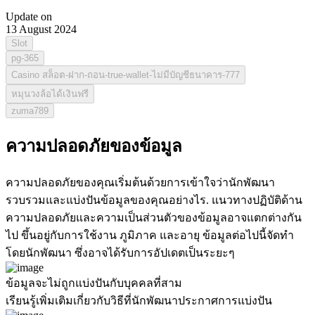
Update on
13 August 2024
Slot
pg-365
Casino สล็อต-ฝาก-ถอน-true-wallet-ไม่มีบัญชีธนาคาร-777
หมุนวงล้อได้เงินฟรี
zuma789
ความปลอดภัยของข้อมูล
ความปลอดภัยของคุณเริ่มต้นด้วยการเข้าใจว่านักพัฒนา
รวบรวมและแบ่งปันข้อมูลของคุณอย่างไร.
แนวทางปฏิบัติด้าน
ความปลอดภัยและความเป็นส่วนตัวของข้อมูลอาจแตกต่างกัน
ไป ขึ้นอยู่กับการใช้งาน ภูมิภาค และอายุ
ข้อมูลต่อไปนี้จัดทำ
โดยนักพัฒนา ซึ่งอาจได้รับการอัปเดตเป็นระยะๆ
ข้อมูลจะไม่ถูกแบ่งปันกับบุคคลที่สาม
เรียนรู้เพิ่มเติมเกี่ยวกับวิธีที่นักพัฒนาประกาศการแบ่งปัน