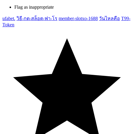
Flag as inappropriate
ufabet.
วิธี-กด-สล็อต-ฟา-โร
member-slotxo-1688
วันไหลคือ
T99-
Token