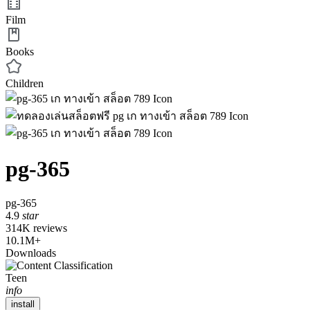
Film
Books
Children
pg-365
pg-365
4.9
star
314K reviews
10.1M+
Downloads
Teen
info
install