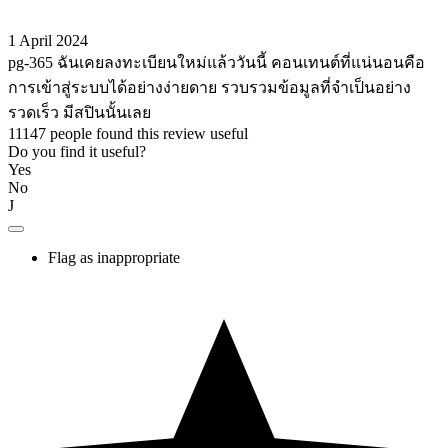
1 April 2024
pg-365 ฉันเคยลงทะเบียนใหม่แล้ววันนี้ คอนเทนต์ที่แน่นอนคือ
การเข้าสู่ระบบได้อย่างง่ายดาย รวบรวมข้อมูลที่จำเป็นอย่าง
รวดเร็ว มีสปินนั้นเลย
11147 people found this review useful
Do you find it useful?
Yes
No
J
Flag as inappropriate