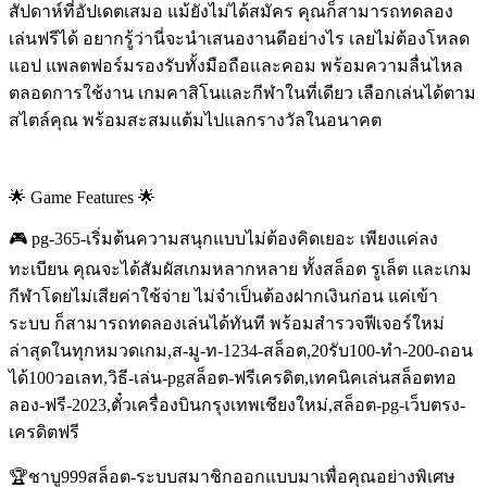
สัปดาห์ที่อัปเดตเสมอ แม้ยังไม่ได้สมัคร คุณก็สามารถทดลอง
เล่นฟรีได้ อยากรู้ว่านี่จะนำเสนองานดีอย่างไร เลยไม่ต้องโหลด
แอป แพลตฟอร์มรองรับทั้งมือถือและคอม พร้อมความลื่นไหล
ตลอดการใช้งาน เกมคาสิโนและกีฬาในที่เดียว เลือกเล่นได้ตาม
สไตล์คุณ พร้อมสะสมแต้มไปแลกรางวัลในอนาคต
🌟 Game Features 🌟
🎮 pg-365-เริ่มต้นความสนุกแบบไม่ต้องคิดเยอะ เพียงแค่ลง
ทะเบียน คุณจะได้สัมผัสเกมหลากหลาย ทั้งสล็อต รูเล็ต และเกม
กีฬาโดยไม่เสียค่าใช้จ่าย ไม่จำเป็นต้องฝากเงินก่อน แค่เข้า
ระบบ ก็สามารถทดลองเล่นได้ทันที พร้อมสำรวจฟีเจอร์ใหม่
ล่าสุดในทุกหมวดเกม,ส-มู-ท-1234-สล็อต,20รับ100-ทํา-200-ถอน
ได้100วอเลท,วิธี-เล่น-pgสล็อต-ฟรีเครดิต,เทคนิคเล่นสล็อตทอ
ลอง-ฟรี-2023,ตั๋วเครื่องบินกรุงเทพเชียงใหม่,สล็อต-pg-เว็บตรง-
เครดิตฟรี
🏆ชาบู999สล็อต-ระบบสมาชิกออกแบบมาเพื่อคุณอย่างพิเศษ