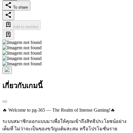
To share
Add to wishlist
เกี่ยวกับเกมนี้
🔥 Welcome to pg-365 — The Realm of Intense Gaming!🔥
ระบบสมาชิกออกแบบมาเพื่อให้คุณเข้าถึงสิทธิประโยชน์อย่าง
เต็มที่ ไม่ว่าจะเป็นของขวัญแต้มสะสม หรือโปรโมชั่นราย