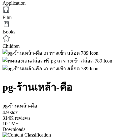
Application
Film
Books
Children
pg-ร้านเหล้า-คือ
pg-ร้านเหล้า-คือ
4.9
star
314K reviews
10.1M+
Downloads