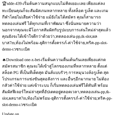
🏆sdde-439-เริ่มต้นความสนุกแบบไม่คิดเยอะเลย เพียงแค่ลง
ทะเบียนคุณก็จะสัมผัสเกมหลากหลาย ทั้งสล็อต รูเล็ต และเกม
กีฬาโดยไม่เสียค่าใช้จ่าย แม้ยังไม่ได้สมัคร คุณก็สามารถ
ทดลองเล่นฟรี ได้ทุกเกมที่เราพัฒนา ซึ่งนั่นหมายความว่า
นอกจากคุณจะมีโอกาสสัมผัสกับรูปแบบการเล่นใหม่ล่าสุดแล้ว
คุณยังจะได้เข้าใจดีกว่าด้วยว่า,ทดลองเล่น-pp,tk-slot,ผล
บาส7m,ท้องไม่พร้อม-ยุติการตั้งครรภ์-ค่าใช้จ่าย,ทริค-pp-slot-
demo-เวชระเบิด
🔥Download one-x-bet-เริ่มต้นความตื่นเต้นกันเลยเพียงแค่กด
สมัครสมาชิก คุณจะได้เข้าสู่โลกของเกมที่หลากหลาย ตั้งแต่
สล็อต PG ที่เป็นทีเด็ดสุด มันส์แบบรัวๆ การหมุนวงล้อรูเล็ต สุด
โปรแกรมการแข่งขันสุดอลังการ และอื่นๆอีกมากมาย ไม่ต้อง
กลัวค่าใช้จ่าย แค่เข้าระบบ ก็เริ่มทดลองเล่นฟรีได้ทันที พร้อม
สัมผัสฟีเจอร์ใหม่ล่าสุดที่อัปเดตอยู่ตลอดเวลา,ทดลองเล่น-pp,tk-
slot,ผลบาส7m,ท้องไม่พร้อม-ยุติการตั้งครรภ์-ค่าใช้จ่าย,ทริค-pp-
slot-demo-เวชระเบิด
Update on