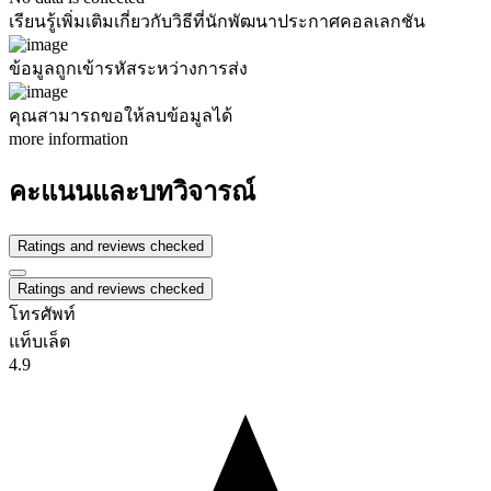
เรียนรู้เพิ่มเติมเกี่ยวกับวิธีที่นักพัฒนาประกาศคอลเลกชัน
ข้อมูลถูกเข้ารหัสระหว่างการส่ง
คุณสามารถขอให้ลบข้อมูลได้
more information
คะแนนและบทวิจารณ์
Ratings and reviews checked
Ratings and reviews checked
โทรศัพท์
แท็บเล็ต
4.9