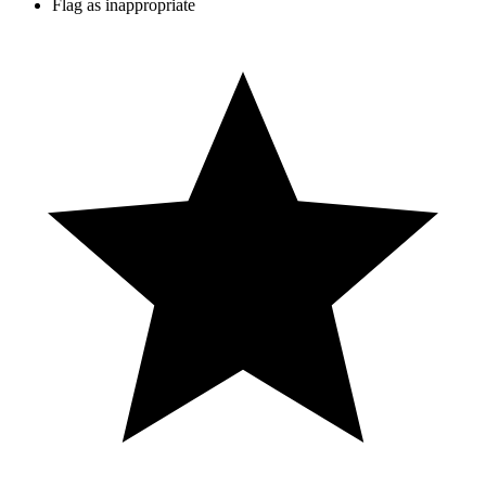
Flag as inappropriate