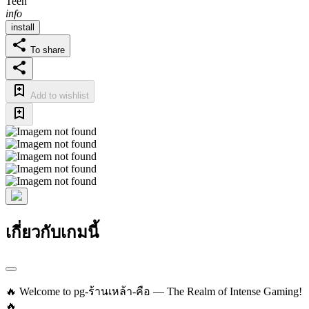
Teen
info
install
To share
Add to wishlist
เกี่ยวกับเกมนี้
🔥 Welcome to pg-ร้านเหล้า-คือ — The Realm of Intense Gaming!
🔥