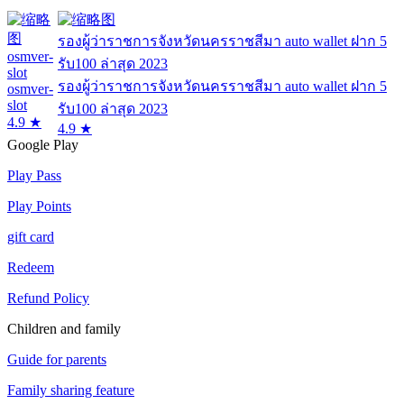
รองผู้ว่าราชการจังหวัดนครราชสีมา auto wallet ฝาก 5
osmver-
รับ100 ล่าสุด 2023
slot
รองผู้ว่าราชการจังหวัดนครราชสีมา auto wallet ฝาก 5
osmver-
slot
รับ100 ล่าสุด 2023
4.9 ★
4.9 ★
Google Play
Play Pass
Play Points
gift card
Redeem
Refund Policy
Children and family
Guide for parents
Family sharing feature