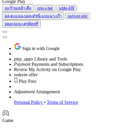
Google Play
pg-ร้านเหล้า-คือ
one-x-bet
sdde-439
ผล-คะแนน-บอล-ดัชนี-แบบ-มา-เก๊า
osmver-slot
joker-king-เครดิตฟรี
Sign in with Google
play_apps
Library and Tools
Payment
Payments and Subscriptions
Review
My Activity on Google Play
redeem
offer
Play Pass
Adjustment
Arrangement
Personal Policy
•
Terms of Service
Game