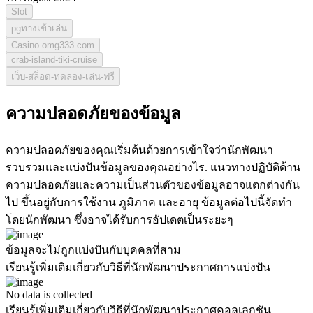
Slot
pgทางเข้าเล่น
Casino omg333.com
crab-island-tiki-cruise
เว็บ-สล็อต-ทดลอง-เล่น-ฟรี
ความปลอดภัยของข้อมูล
ความปลอดภัยของคุณเริ่มต้นด้วยการเข้าใจว่านักพัฒนา
รวบรวมและแบ่งปันข้อมูลของคุณอย่างไร.
แนวทางปฏิบัติด้าน
ความปลอดภัยและความเป็นส่วนตัวของข้อมูลอาจแตกต่างกัน
ไป ขึ้นอยู่กับการใช้งาน ภูมิภาค และอายุ
ข้อมูลต่อไปนี้จัดทำ
โดยนักพัฒนา ซึ่งอาจได้รับการอัปเดตเป็นระยะๆ
ข้อมูลจะไม่ถูกแบ่งปันกับบุคคลที่สาม
เรียนรู้เพิ่มเติมเกี่ยวกับวิธีที่นักพัฒนาประกาศการแบ่งปัน
No data is collected
เรียนรู้เพิ่มเติมเกี่ยวกับวิธีที่นักพัฒนาประกาศคอลเลกชัน