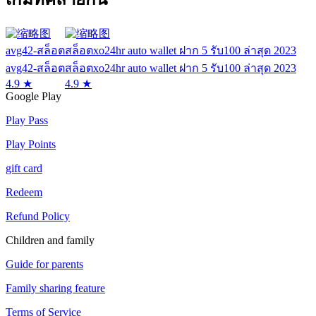
avg42-สล็อต
สล็อตxo24hr auto wallet ฝาก 5 รับ100 ล่าสุด 2023
avg42-สล็อต
สล็อตxo24hr auto wallet ฝาก 5 รับ100 ล่าสุด 2023
4.9 ★
4.9 ★
Google Play
Play Pass
Play Points
gift card
Redeem
Refund Policy
Children and family
Guide for parents
Family sharing feature
Terms of Service