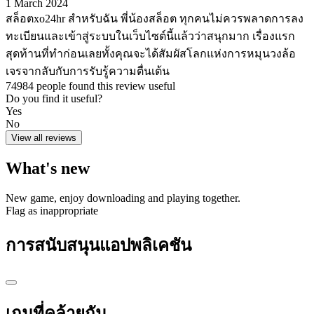
1 March 2024
สล็อตxo24hr สำหรับฉัน พี่น้องสล็อต ทุกคนไม่ควรพลาดการลง
ทะเบียนและเข้าสู่ระบบในเว็บไซต์นี้แล้วว่าสนุกมาก เรื่องแรก
สุดท้านที่ทำก่อนเลยทั้งคุณจะได้สัมผัสโลกแห่งการหมุนวงล้อ
เจรจากลับกับการรับรู้ความตื่นเต้น
74984 people found this review useful
Do you find it useful?
Yes
No
View all reviews
What's new
New game, enjoy downloading and playing together.
Flag as inappropriate
การสนับสนุนแอปพลิเคชัน
เกมที่คล้ายกัน