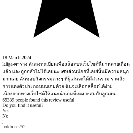
18 March 2024
laliga-ตาราง ฉันลงทะเบียนเพื่อสล็อตบนเว็บไซต์นี้มาหลายเดือน
แล้ว และถูกกลัวไม่ได้เลยนะ เศษส่วนน้อยที่เลเย่นั้นมีความสนุก
มากเลย ฉันชอบกิจกรรมต่างๆ ที่ผู้เล่นจะได้มีส่วนร่วม รวมถึง
การแต่งตัวประกอบบนเกมด้วย ฉันจะเลือกสล็อตได้ง่าย
เนื่องจากทางเว็บไซต์ให้แนะนำเกมที่เหมาะสมกับลูกเล่น
65339 people found this review useful
Do you find it useful?
Yes
No
j
boldrose252