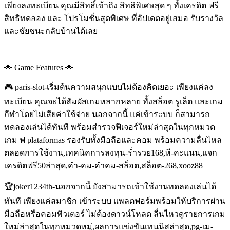
เพียงลงทะเบียน คุณมีสิทธิ์เข้าถึง สิทธิพิเศษสุด ๆ ทั้งเครดิต ฟรี
สิทธิทดลอง และ โปรโมชั่นสุดพิเศษ ที่อัปเดตอยู่เสมอ รับรางวัล
และชัยชนะกลับบ้านได้เลย
🌟 Game Features 🌟
🎮 paris-slot-เริ่มต้นความสนุกแบบไม่ต้องคิดเยอะ เพียงแค่ลง
ทะเบียน คุณจะได้สัมผัสเกมหลากหลาย ทั้งสล็อต รูเล็ต และเกม
กีฬาโดยไม่เสียค่าใช้จ่าย นอกจากนี้ แค่เข้าระบบ ก็สามารถ
ทดลองเล่นได้ทันที พร้อมสำรวจฟีเจอร์ใหม่ล่าสุดในทุกหมวด
เกม ฟ plataformas รองรับทั้งมือถือและคอม พร้อมความลื่นไหล
ตลอดการใช้งาน,เทคนิคการลงทุน-ร่ำรวย168,หี-คะแนน,แจก
เครดิตฟรี50ล่าสุด,คํา-คม-คำคม-สล็อต,สล็อต-268,xooz88
🏆joker1234th-นอกจากนี้ ยังสามารถเข้าใช้งานทดลองเล่นได้
ทันที เพียงแค่สมาชิก เข้าระบบ แพลตฟอร์มพร้อมให้บริการผ่าน
มือถือหรือคอมพิวเตอร์ ไม่ต้องดาวน์โหลด ลื่นไหวดูรายการเกม
ใหม่ล่าสุดในทุกหมวดหมู่,ผลการแข่งขันเทนนิสล่าสุด,pg-เม-