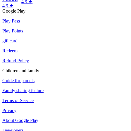
4.9 ★
4.9 ★
Google Play
Play Pass
Play Points
gift card
Redeem
Refund Policy
Children and family
Guide for parents
Family sharing feature
Terms of Service
Privacy
About Google Play
Developers