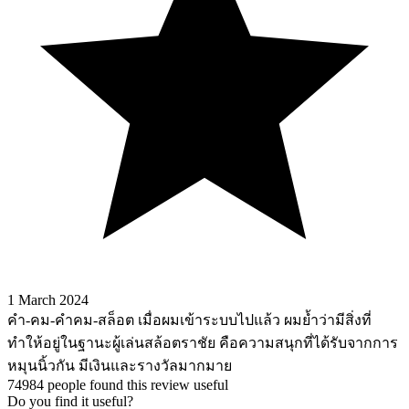
1 March 2024
คํา-คม-คำคม-สล็อต เมื่อผมเข้าระบบไปแล้ว ผมย้ำว่ามีสิ่งที่
ทำให้อยู่ในฐานะผู้เล่นสล้อตราชัย คือความสนุกที่ได้รับจากการ
หมุนนิ้วกัน มีเงินและรางวัลมากมาย
74984 people found this review useful
Do you find it useful?