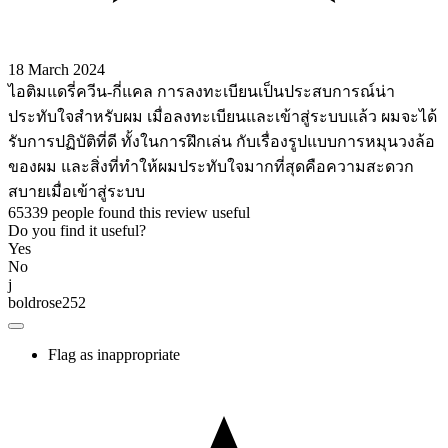
18 March 2024
ไอติมแดรี่ควีน-กี่แคล การลงทะเบียนเป็นประสบการณ์น่า
ประทับใจสำหรับผม เมื่อลงทะเบียนและเข้าสู่ระบบแล้ว ผมจะได้
รับการปฏิบัติที่ดี ทั้งในการฝึกเล่น กับเรื่องรูปแบบการหมุนวงล้อ
ของผม และสิ่งที่ทำให้ผมประทับใจมากที่สุดคือความสะดวก
สบายเมื่อเข้าสู่ระบบ
65339 people found this review useful
Do you find it useful?
Yes
No
j
boldrose252
Flag as inappropriate