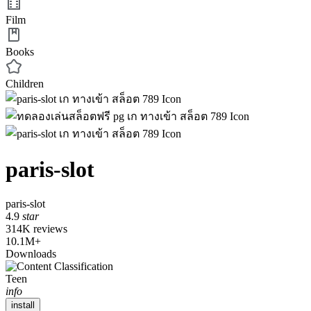
Film
Books
Children
paris-slot
paris-slot
4.9
star
314K reviews
10.1M+
Downloads
Teen
info
install