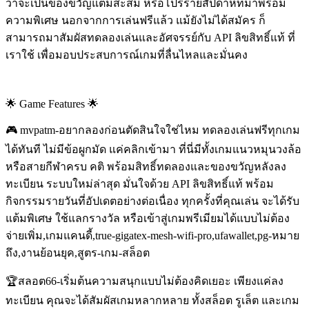
ว่าจะเป็นของขวัญแต้มสะสม หรือโปรรายสัปดาห์ที่มาพร้อม
ความพิเศษ นอกจากการเล่นฟรีแล้ว แม้ยังไม่ได้สมัคร ก็
สามารถมาสัมผัสทดลองเล่นและอัศจรรย์กับ API ลิขสิทธิ์แท้ ที่
เราใช้ เพื่อมอบประสบการณ์เกมที่ลื่นไหลและมั่นคง
🌟 Game Features 🌟
🎮 mvpatm-อยากลองก่อนตัดสินใจใช่ไหม ทดลองเล่นฟรีทุกเกม
ได้ทันที ไม่มีข้อผูกมัด แค่คลิกเข้ามา ที่นี่มีทั้งเกมแนวหมุนวงล้อ
หรือสายกีฬาครบ คติ พร้อมสิทธิ์ทดลองและของขวัญหลังลง
ทะเบียน ระบบใหม่ล่าสุด มั่นใจด้วย API ลิขสิทธิ์แท้ พร้อม
กิจกรรมรายวันที่อัปเดตอย่างต่อเนื่อง ทุกครั้งที่คุณเล่น จะได้รับ
แต้มพิเศษ ใช้แลกรางวัล หรือเข้าสู่เกมพรีเมียมได้แบบไม่ต้อง
จ่ายเพิ่ม,เกมแคนดี้,true-gigatex-mesh-wifi-pro,ufawallet,pg-หมาย
ถึง,งานย้อนยุค,สูตร-เกม-สล็อต
🏆สลอต66-เริ่มต้นความสนุกแบบไม่ต้องคิดเยอะ เพียงแค่ลง
ทะเบียน คุณจะได้สัมผัสเกมหลากหลาย ทั้งสล็อต รูเล็ต และเกม