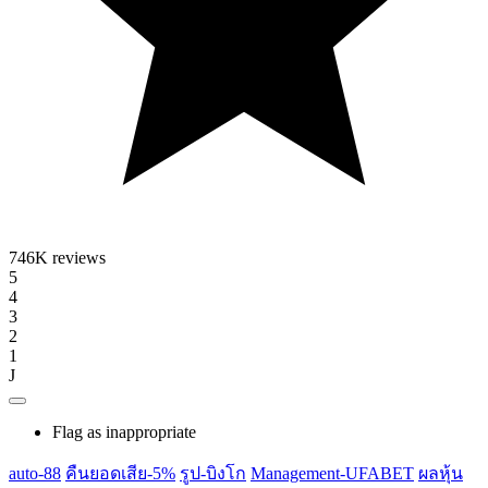
746K reviews
5
4
3
2
1
J
Flag as inappropriate
auto-88
คืนยอดเสีย-5%
รูป-บิงโก
Management-UFABET
ผลหุ้น