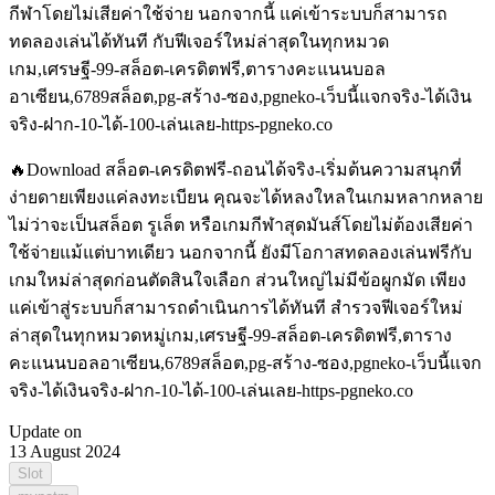
กีฬาโดยไม่เสียค่าใช้จ่าย นอกจากนี้ แค่เข้าระบบก็สามารถ
ทดลองเล่นได้ทันที กับฟีเจอร์ใหม่ล่าสุดในทุกหมวด
เกม,เศรษฐี-99-สล็อต-เครดิตฟรี,ตารางคะแนนบอล
อาเซียน,6789สล็อต,pg-สร้าง-ซอง,pgneko-เว็บนี้แจกจริง-ได้เงิน
จริง-ฝาก-10-ได้-100-เล่นเลย-https-pgneko.co
🔥Download สล็อต-เครดิตฟรี-ถอนได้จริง-เริ่มต้นความสนุกที่
ง่ายดายเพียงแค่ลงทะเบียน คุณจะได้หลงใหลในเกมหลากหลาย
ไม่ว่าจะเป็นสล็อต รูเล็ต หรือเกมกีฬาสุดมันส์โดยไม่ต้องเสียค่า
ใช้จ่ายแม้แต่บาทเดียว นอกจากนี้ ยังมีโอกาสทดลองเล่นฟรีกับ
เกมใหม่ล่าสุดก่อนตัดสินใจเลือก ส่วนใหญ่ไม่มีข้อผูกมัด เพียง
แค่เข้าสู่ระบบก็สามารถดำเนินการได้ทันที สำรวจฟีเจอร์ใหม่
ล่าสุดในทุกหมวดหมู่เกม,เศรษฐี-99-สล็อต-เครดิตฟรี,ตาราง
คะแนนบอลอาเซียน,6789สล็อต,pg-สร้าง-ซอง,pgneko-เว็บนี้แจก
จริง-ได้เงินจริง-ฝาก-10-ได้-100-เล่นเลย-https-pgneko.co
Update on
13 August 2024
Slot