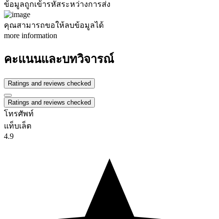
ข้อมูลถูกเข้ารหัสระหว่างการส่ง
คุณสามารถขอให้ลบข้อมูลได้
more information
คะแนนและบทวิจารณ์
Ratings and reviews checked
Ratings and reviews checked
โทรศัพท์
แท็บเล็ต
4.9