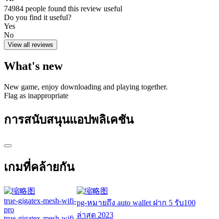
74984 people found this review useful
Do you find it useful?
Yes
No
View all reviews
What's new
New game, enjoy downloading and playing together.
Flag as inappropriate
การสนับสนุนแอปพลิเคชัน
เกมที่คล้ายกัน
true-gigatex-mesh-wifi-
pg-หมายถึง auto wallet ฝาก 5 รับ100
pro
ล่าสุด 2023
true-gigatex-mesh-wifi-