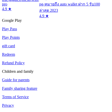
pro
pg-หมายถึง auto wallet ฝาก 5 รับ100
4.9 ★
ล่าสุด 2023
4.9 ★
Google Play
Play Pass
Play Points
gift card
Redeem
Refund Policy
Children and family
Guide for parents
Family sharing feature
Terms of Service
Privacy