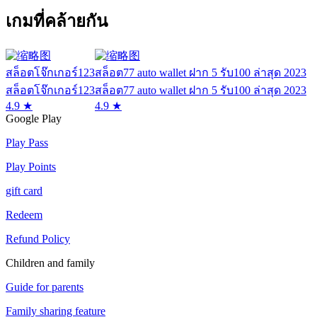
เกมที่คล้ายกัน
สล็อตโจ๊กเกอร์123
สล็อต77 auto wallet ฝาก 5 รับ100 ล่าสุด 2023
สล็อตโจ๊กเกอร์123
สล็อต77 auto wallet ฝาก 5 รับ100 ล่าสุด 2023
4.9 ★
4.9 ★
Google Play
Play Pass
Play Points
gift card
Redeem
Refund Policy
Children and family
Guide for parents
Family sharing feature