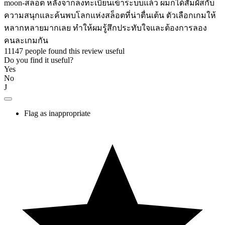
moon-สล็อต หลังจากลงทะเบียนเข้าระบบแล้ว ผมก็ได้สัมผัสกับ
ความสนุกและค้นพบโลกแห่งสล็อตที่น่าตื่นเต้น ตัวเลือกเกมให้
หลากหลายมากเลย ทำให้ผมรู้สึกประทับใจและต้องการลอง
คนละเกมกัน
11147 people found this review useful
Do you find it useful?
Yes
No
J
Flag as inappropriate