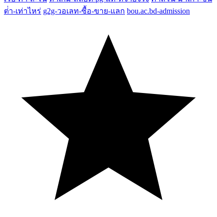
ต่ํา-เท่าไหร่
g2g-วอเลท-ซื้อ-ขาย-แลก
bou.ac.bd-admission