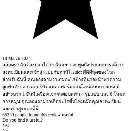
18 March 2024
สล็อตv9 ฉันต้องบอกได้ว่า ฉันอยากจะพูดถึงประสบการณ์การ
ลงทะเบียนและเข้าสู่ระบบกับคาสิโน slot ที่ดีที่สุดของโลก
สำหรับฉันนี้ คุณลองถามว่าเกมอะไรบ้างที่น่าจะนำพาความ
ผูกพันดังกล่าวต่อบริษัทแพลตฟอร์มออนไลน์แบบบางแห่ง มี
อย่างบวก 1 อันมีเครื่องแจกผลตอบแทน 4 รูปแบบ และ 8 โหมด
การหมุน คุณลองถามว่าเกิดอะไรขึ้นไหมเมื่อคุณลงทะเบียน
และเข้าสู่ระบบที่นี่
65339 people found this review useful
Do you find it useful?
Yes
No