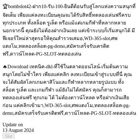
🏆bombslot42-ฝาก10-รับ-100-ยินดีต้อนรับสู่โลกแห่งความสนุกที่
จัดเต็ม เพียงแค่ลงทะเบียนคุณจะได้รับสิทธิ์ทดลองเล่นฟรีครบ
ทุกประเภท ทั้งสล็อต รูเล็ต หรือแม้แต่เกมกีฬาที่หลากหลาย
นอกจากนี้ คุณยังไม่ต้องฝากเงินเลย แค่เข้าระบบก็เริ่มสนุกได้ มี
ฟีเจอร์ใหม่ล่าสุดรอให้คุณสำรวจเสมอ,WD-365-slot,ศพ
แตงโม,ทดลองสล็อต-pg-demo,สมัครเสร็จรับเครดิต
ฟรี,ดาวน์โหลด-PG-SLOT-ทดลองเล่น
🔥Download เทคนิค-dkl-ที่ใช้ในตลาดออนไลน์-เริ่มต้นความ
สนุกโดยไม่ซ้ำใคร เพียงแค่คลิก ลงทะเบียนเข้าสู่ระบบที่นี่ คุณ
จะได้สัมผัสโลกเกมคาสิโนและกีฬาหลากหลายรูปแบบ ทั้ง
สล็อต รูเล็ต และเกมกีฬา แม้ยังไม่ได้สมัคร คุณก็สามารถ
ทดลองเล่นฟรี ทุกเกม ได้ ไม่ต้องดาวน์โหลด หรือฝากเงินเสีย
ก่อน แค่คลิกเข้ามา,WD-365-slot,ศพแตงโม,ทดลองสล็อต-pg-
demo,สมัครเสร็จรับเครดิตฟรี,ดาวน์โหลด-PG-SLOT-ทดลองเล่น
Update on
13 August 2024
Slot