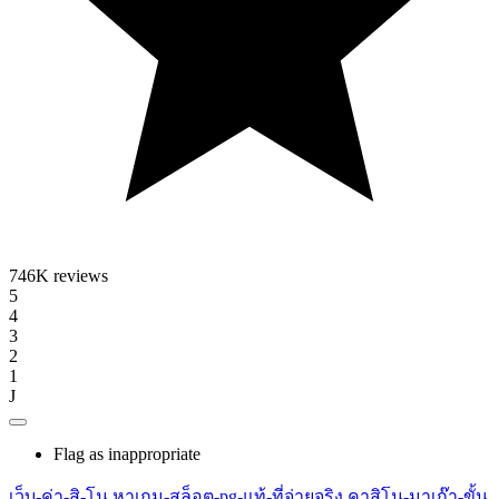
746K reviews
5
4
3
2
1
J
Flag as inappropriate
เว็บ-ค่า-สิ-โน
หาเกม-สล็อต-pg-แท้-ที่จ่ายจริง
คาสิโน-มาเก๊า-ขั้น