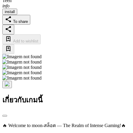
Teen
info
install
To share
Add to wishlist
เกี่ยวกับเกมนี้
🔥 Welcome to moon-สล็อต — The Realm of Intense Gaming!🔥