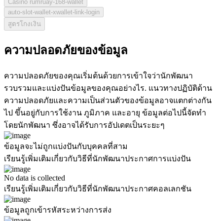
Casino rumruay-168-wallet
auto-slot-wallet-xwallet-link-login
สูตรโกงเงิน
ความปลอดภัยของข้อมูล
ความปลอดภัยของคุณเริ่มต้นด้วยการเข้าใจว่านักพัฒนา
รวบรวมและแบ่งปันข้อมูลของคุณอย่างไร.
แนวทางปฏิบัติด้าน
ความปลอดภัยและความเป็นส่วนตัวของข้อมูลอาจแตกต่างกัน
ไป ขึ้นอยู่กับการใช้งาน ภูมิภาค และอายุ
ข้อมูลต่อไปนี้จัดทำ
โดยนักพัฒนา ซึ่งอาจได้รับการอัปเดตเป็นระยะๆ
ข้อมูลจะไม่ถูกแบ่งปันกับบุคคลที่สาม
เรียนรู้เพิ่มเติมเกี่ยวกับวิธีที่นักพัฒนาประกาศการแบ่งปัน
No data is collected
เรียนรู้เพิ่มเติมเกี่ยวกับวิธีที่นักพัฒนาประกาศคอลเลกชัน
ข้อมูลถูกเข้ารหัสระหว่างการส่ง