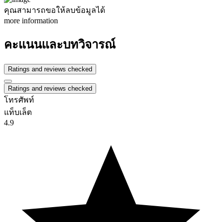
คุณสามารถขอให้ลบข้อมูลได้
more information
คะแนนและบทวิจารณ์
Ratings and reviews checked
Ratings and reviews checked
โทรศัพท์
แท็บเล็ต
4.9