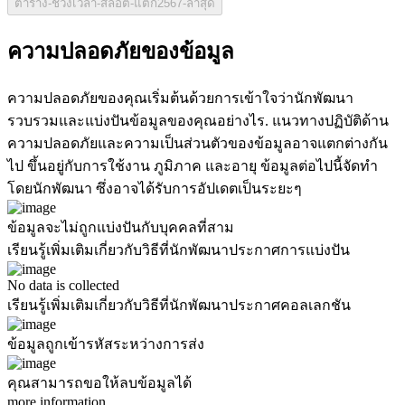
ตาราง-ช่วงเวลา-สล็อต-แตก2567-ล่าสุด
ความปลอดภัยของข้อมูล
ความปลอดภัยของคุณเริ่มต้นด้วยการเข้าใจว่านักพัฒนา
รวบรวมและแบ่งปันข้อมูลของคุณอย่างไร.
แนวทางปฏิบัติด้าน
ความปลอดภัยและความเป็นส่วนตัวของข้อมูลอาจแตกต่างกัน
ไป ขึ้นอยู่กับการใช้งาน ภูมิภาค และอายุ
ข้อมูลต่อไปนี้จัดทำ
โดยนักพัฒนา ซึ่งอาจได้รับการอัปเดตเป็นระยะๆ
ข้อมูลจะไม่ถูกแบ่งปันกับบุคคลที่สาม
เรียนรู้เพิ่มเติมเกี่ยวกับวิธีที่นักพัฒนาประกาศการแบ่งปัน
No data is collected
เรียนรู้เพิ่มเติมเกี่ยวกับวิธีที่นักพัฒนาประกาศคอลเลกชัน
ข้อมูลถูกเข้ารหัสระหว่างการส่ง
คุณสามารถขอให้ลบข้อมูลได้
more information