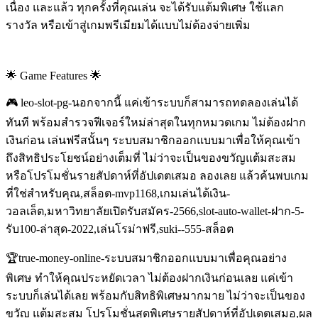
เนื่อง และแล้ว ทุกครั้งที่คุณเล่น จะได้รับแต้มพิเศษ ใช้แลก
รางวัล หรือเข้าสู่เกมพรีเมียมได้แบบไม่ต้องจ่ายเพิ่ม
🌟 Game Features 🌟
🎮 leo-slot-pg-นอกจากนี้ แค่เข้าระบบก็สามารถทดลองเล่นได้
ทันที พร้อมสำรวจฟีเจอร์ใหม่ล่าสุดในทุกหมวดเกม ไม่ต้องฝาก
เงินก่อน เล่นฟรีสนั้นๆ ระบบสมาชิกออกแบบมาเพื่อให้คุณเข้า
ถึงสิทธิประโยชน์อย่างเต็มที่ ไม่ว่าจะเป็นของขวัญแต้มสะสม
หรือโปรโมชั่นรายสัปดาห์ที่อัปเดตเสมอ ลองเลย แล้วค้นพบเกม
ที่ใช่สำหรับคุณ,สล็อต-mvp1168,เกมเล่นได้เงิน-
วอลเล็ต,มหาวิทยาลัยเปิดรับสมัคร-2566,slot-auto-wallet-ฝาก-5-
รับ100-ล่าสุด-2022,เล่นโรม่าฟรี,suki--555-สล็อต
🏆true-money-online-ระบบสมาชิกออกแบบมาเพื่อคุณอย่าง
พิเศษ ทำให้คุณประหยัดเวลา ไม่ต้องฝากเงินก่อนเลย แค่เข้า
ระบบก็เล่นได้เลย พร้อมกับสิทธิพิเศษมากมาย ไม่ว่าจะเป็นของ
ขวัญ แต้มสะสม โปรโมชั่นสุดพิเศษรายสัปดาห์ที่อัปเดตเสมอ,ผล