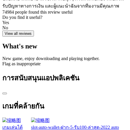
รับปัญหาทางการเงิน และผู้แนะนำฉันจากทีมงานมีคุณภาพ
74984 people found this review useful
Do you find it useful?
Yes
No
View all reviews
What's new
New game, enjoy downloading and playing together.
Flag as inappropriate
การสนับสนุนแอปพลิเคชัน
เกมที่คล้ายกัน
เกมเล่นได้
slot-auto-wallet-ฝาก-5-รับ100-ล่าสุด-2022 auto