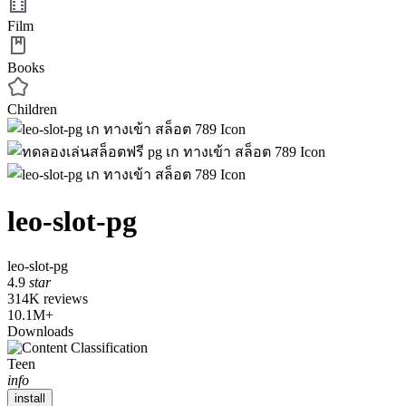
Film
Books
Children
leo-slot-pg
leo-slot-pg
4.9
star
314K reviews
10.1M+
Downloads
Teen
info
install