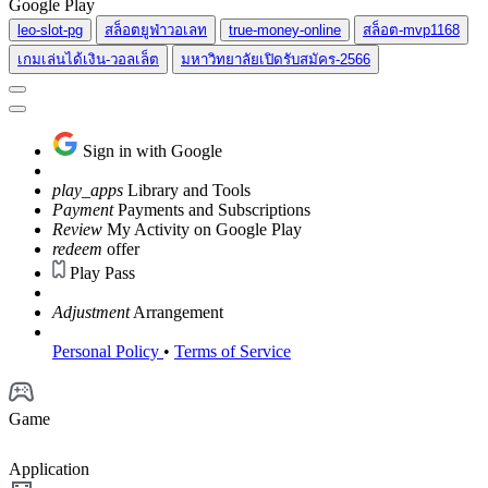
Google Play
leo-slot-pg
สล็อตยูฟ่าวอเลท
true-money-online
สล็อต-mvp1168
เกมเล่นได้เงิน-วอลเล็ต
มหาวิทยาลัยเปิดรับสมัคร-2566
Sign in with Google
play_apps
Library and Tools
Payment
Payments and Subscriptions
Review
My Activity on Google Play
redeem
offer
Play Pass
Adjustment
Arrangement
Personal Policy
•
Terms of Service
Game
Application