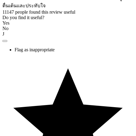
ตื่นเต้นและประทับใจ
11147 people found this review useful
Do you find it useful?
Yes
No
J
Flag as inappropriate