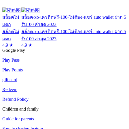
สล็อตไม่
สล็อต-xo-เครดิตฟรี-100-ไม่ต้อง-แชร์ auto wallet ฝาก 5
แตก
รับ100 ล่าสุด 2023
สล็อตไม่
สล็อต-xo-เครดิตฟรี-100-ไม่ต้อง-แชร์ auto wallet ฝาก 5
แตก
รับ100 ล่าสุด 2023
4.9 ★
4.9 ★
Google Play
Play Pass
Play Points
gift card
Redeem
Refund Policy
Children and family
Guide for parents
Family sharing feature