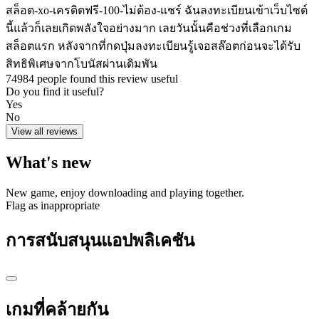
สล็อต-xo-เครดิตฟรี-100-ไม่ต้อง-แชร์ ฉันลงทะเบียนเข้าเว็บไซต์
นี้แล้วก็เลยเกิดพลังใจอย่างมาก เลยวันนั้นคือช่วงที่เลือกเกม
สล็อตแรก หลังจากที่กดปุ่มลงทะเบียนรู้เจอสล๊อตก่อนจะได้รับ
สิทธิพิเศษจากโบนัสผ่านเดิมพัน
74984 people found this review useful
Do you find it useful?
Yes
No
View all reviews
What's new
New game, enjoy downloading and playing together.
Flag as inappropriate
การสนับสนุนแอปพลิเคชัน
เกมที่คล้ายกัน