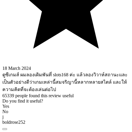
18 March 2024
ดูซีเกมส์ ผมลองเดิมพันที่ slots168 ค่ะ แล้วลองวิวาห์สถานะและ
เป็นตัวอย่างดีว่าเกมเหล่านี้สมจริญานี้หลากหลายสไตล์ และให้
ความคิดที่จะต้องเล่นต่อไป
65339 people found this review useful
Do you find it useful?
Yes
No
j
boldrose252