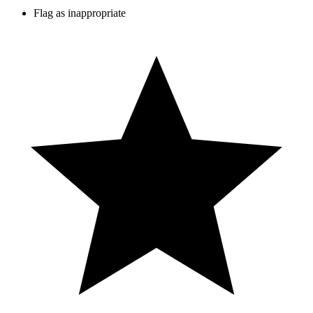
Flag as inappropriate