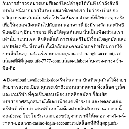
กับการสำรวจหมวดเกมฟีเจอร์ใหม่ล่าสุดได้ทันที เข้าถึงสิทธิ
ประโยชน์มากมายในระบบสมาชิกของเรา ไม่ว่าจะเป็นของ
ขวัญ การสะสมแต้ม หรือโปรโมชั่นรายสัปดาห์ที่อัพเดตทุกครั้ง
เพื่อให้คุณเพลิดเพลินไปกับเกม นอกจากนี้ ยังมีรางวัล และสิทธิ
พิเศษอื่น ๆ อีกมากมาย ที่รอให้คุณค้นพบ นั่นเป็นเพียงส่วนแรก
เท่านั้น ระบบ API ลิขสิทธิ์แท้ การเล่นฟรีไม่มีเงื่อนไขผูกมัด และ
แอปพลิเคชั่น ที่รองรับทั้งมือถือและคอมพิวเตอร์ พร้อมการใช้
งานลื่นไหล,จา-กั-ว-ร์-ราคา-บอล,wm-casino-login-account,เวป
สล็อตที่ดีที่สุดpg,ufa-7777-com,สล็อต-ufabet-เว็บ-ตรง-ทาง-เข้า-
มือ-ถือ
🔥Download uwallet-link-slot-เริ่มต้นความบันเทิงสุดมันส์ได้ง่ายๆ
ด้วยการลงทะเบียน คุณจะเข้าถึงเกมหลากหลาย ทั้งสล็อต รูเล็ต
และเกมกีฬา ที่คุณชื่นชอบ เพียงแค่คลิกสมัคร ก็สัมผัส
บรรยากาศสนุกสนานได้เลย เพียงแค่เข้าระบบและทดลองเล่น
ฟรีทันที เรียกว่า เล่นฟรี แบบไม่ต้องฝากเงินสักบาท นอกจากนี้
คุณยังเจอ โปรโมชั่น และของขวัญจากเรามีให้ตลอด,จา-กั-ว-ร์-
ราคา-บอล,wm-casino-login-account,เวปสล็อตที่ดีที่สุดpg,ufa-