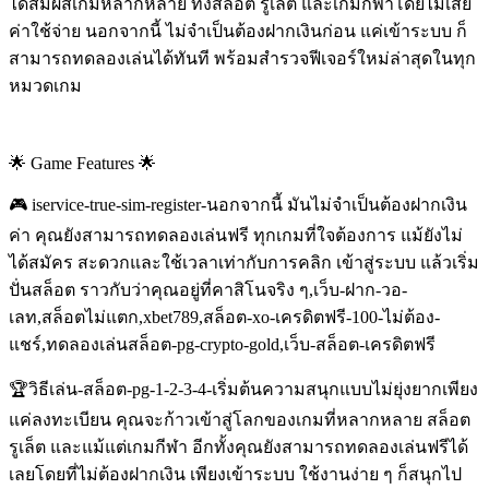
ได้สัมผัสเกมหลากหลาย ทั้งสล็อต รูเล็ต และเกมกีฬาโดยไม่เสีย
ค่าใช้จ่าย นอกจากนี้ ไม่จำเป็นต้องฝากเงินก่อน แค่เข้าระบบ ก็
สามารถทดลองเล่นได้ทันที พร้อมสำรวจฟีเจอร์ใหม่ล่าสุดในทุก
หมวดเกม
🌟 Game Features 🌟
🎮 iservice-true-sim-register-นอกจากนี้ มันไม่จำเป็นต้องฝากเงิน
ค่า คุณยังสามารถทดลองเล่นฟรี ทุกเกมที่ใจต้องการ แม้ยังไม่
ได้สมัคร สะดวกและใช้เวลาเท่ากับการคลิก เข้าสู่ระบบ แล้วเริ่ม
ปั่นสล็อต ราวกับว่าคุณอยู่ที่คาสิโนจริง ๆ,เว็บ-ฝาก-วอ-
เลท,สล็อตไม่แตก,xbet789,สล็อต-xo-เครดิตฟรี-100-ไม่ต้อง-
แชร์,ทดลองเล่นสล็อต-pg-crypto-gold,เว็บ-สล็อต-เครดิตฟรี
🏆วิธีเล่น-สล็อต-pg-1-2-3-4-เริ่มต้นความสนุกแบบไม่ยุ่งยากเพียง
แค่ลงทะเบียน คุณจะก้าวเข้าสู่โลกของเกมที่หลากหลาย สล็อต
รูเล็ต และแม้แต่เกมกีฬา อีกทั้งคุณยังสามารถทดลองเล่นฟรีได้
เลยโดยที่ไม่ต้องฝากเงิน เพียงเข้าระบบ ใช้งานง่าย ๆ ก็สนุกไป