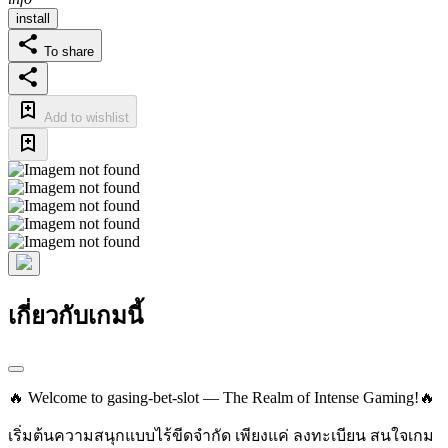
install
To share
Add to wishlist
เกี่ยวกับเกมนี้
🔥 Welcome to gasing-bet-slot — The Realm of Intense Gaming!🔥
เริ่มต้นความสนุกแบบไร้ขีดจำกัด เพียงแค่ ลงทะเบียน สนใจเกม