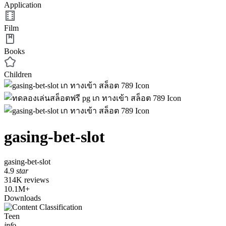
Application
Film
Books
Children
gasing-bet-slot
gasing-bet-slot
4.9
star
314K reviews
10.1M+
Downloads
Teen
info