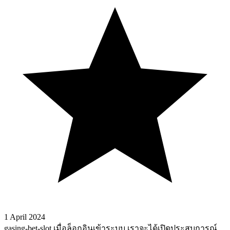
1 April 2024
gasing-bet-slot เมื่อล็อกอินเข้าระบบ เราจะได้เปิดประสบการณ์