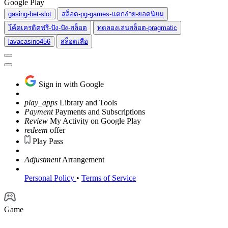
Google Play
gasing-bet-slot
สล็อต-pg-games-แตกง่าย-ยอดนิยม
โค้ดเครดิตฟรี-ปัง-ปัง-สล็อต
ทดลองเล่นสล็อต-pragmatic
lavacasino456
สล็อตเสือ
Sign in with Google
play_apps
Library and Tools
Payment
Payments and Subscriptions
Review
My Activity on Google Play
redeem
offer
Play Pass
Adjustment
Arrangement
Personal Policy
•
Terms of Service
Game