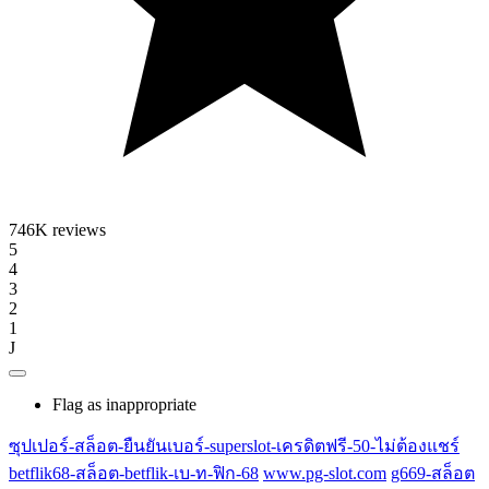
746K reviews
5
4
3
2
1
J
Flag as inappropriate
ซุปเปอร์-สล็อต-ยืนยันเบอร์-superslot-เครดิตฟรี-50-ไม่ต้องแชร์
betflik68-สล็อต-betflik-เบ-ท-ฟิก-68
www.pg-slot.com
g669-สล็อต