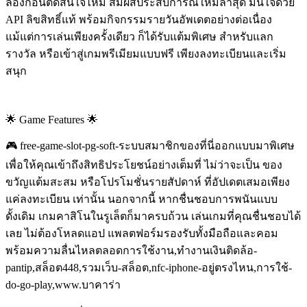
ลองก่อนตัดสินใจไหม สัมผัสประสบการณ์ใหม่ล่าสุด มั่นใจด้วย
API ลิขสิทธิ์แท้ พร้อมกิจกรรมรายวันอัพเดตอย่างต่อเนื่อง
แม้แต่การเล่นเพียงครั้งเดียว ก็ได้รับแต้มพิเศษ สำหรับแลก
รางวัล หรือเข้าสู่เกมพรีเมียมแบบฟรี เพียงลงทะเบียนและเริ่ม
สนุก
🌟 Game Features 🌟
🎮 free-game-slot-pg-soft-ระบบสมาชิกของที่นี่ออกแบบมาพิเศษ
เพื่อให้คุณเข้าถึงสิทธิประโยชน์อย่างเต็มที่ ไม่ว่าจะเป็น ของ
ขวัญแต้มสะสม หรือโปรโมชั่นรายสัปดาห์ ที่อัปเดตเสมอเพียง
แค่ลงทะเบียน เท่านั้น นอกจากนี้ หากชื่นชอบการพนันแบบ
ดั้งเดิม เกมคาสิโนในรูเล็ตก็มาครบถ้วน เล่นเกมที่คุณชื่นชอบได้
เลย ไม่ต้องโหลดแอป แพลตฟอร์มรองรับทั้งมือถือและคอม
พร้อมความลื่นไหลตลอดการใช้งาน,ทํางานเงินติดล้อ-
pantip,สล็อต448,รวมเว็บ-สล็อต,nfc-iphone-อยู่ตรงไหน,การใช้-
do-go-play,www.บาคาร่า