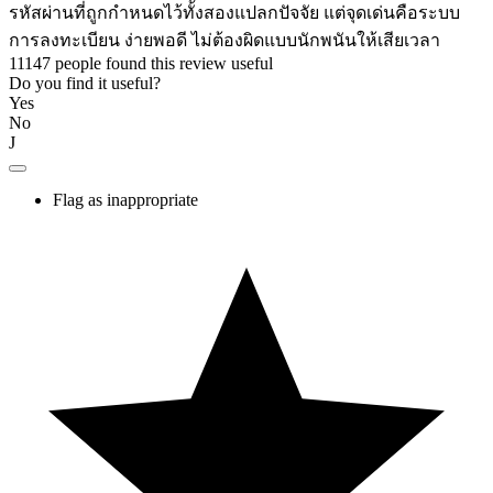
รหัสผ่านที่ถูกกำหนดไว้ทั้งสองแปลกปัจจัย แต่จุดเด่นคือระบบ
การลงทะเบียน ง่ายพอดี ไม่ต้องผิดแบบนักพนันให้เสียเวลา
11147 people found this review useful
Do you find it useful?
Yes
No
J
Flag as inappropriate