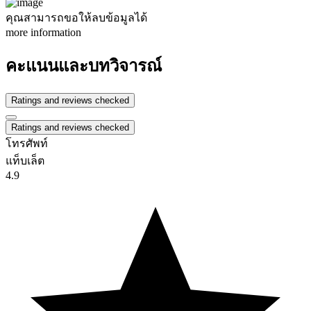
คุณสามารถขอให้ลบข้อมูลได้
more information
คะแนนและบทวิจารณ์
Ratings and reviews checked
Ratings and reviews checked
โทรศัพท์
แท็บเล็ต
4.9