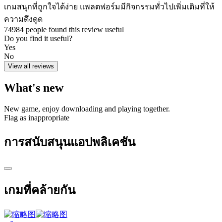
เกมสนุกที่ถูกใจได้ง่าย แพลตฟอร์มมีกิจกรรมทั่วไปเพิ่มเติมที่ให้
ความดึงดูด
74984 people found this review useful
Do you find it useful?
Yes
No
View all reviews
What's new
New game, enjoy downloading and playing together.
Flag as inappropriate
การสนับสนุนแอปพลิเคชัน
เกมที่คล้ายกัน