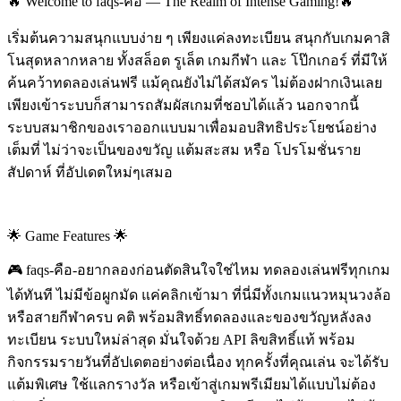
🔥 Welcome to faqs-คือ — The Realm of Intense Gaming!🔥
เริ่มต้นความสนุกแบบง่าย ๆ เพียงแค่ลงทะเบียน สนุกกับเกมคาสิ
โนสุดหลากหลาย ทั้งสล็อต รูเล็ต เกมกีฬา และ โป๊กเกอร์ ที่มีให้
ค้นคว้าทดลองเล่นฟรี แม้คุณยังไม่ได้สมัคร ไม่ต้องฝากเงินเลย
เพียงเข้าระบบก็สามารถสัมผัสเกมที่ชอบได้แล้ว นอกจากนี้
ระบบสมาชิกของเราออกแบบมาเพื่อมอบสิทธิประโยชน์อย่าง
เต็มที่ ไม่ว่าจะเป็นของขวัญ แต้มสะสม หรือ โปรโมชั่นราย
สัปดาห์ ที่อัปเดตใหม่ๆเสมอ
🌟 Game Features 🌟
🎮 faqs-คือ-อยากลองก่อนตัดสินใจใช่ไหม ทดลองเล่นฟรีทุกเกม
ได้ทันที ไม่มีข้อผูกมัด แค่คลิกเข้ามา ที่นี่มีทั้งเกมแนวหมุนวงล้อ
หรือสายกีฬาครบ คติ พร้อมสิทธิ์ทดลองและของขวัญหลังลง
ทะเบียน ระบบใหม่ล่าสุด มั่นใจด้วย API ลิขสิทธิ์แท้ พร้อม
กิจกรรมรายวันที่อัปเดตอย่างต่อเนื่อง ทุกครั้งที่คุณเล่น จะได้รับ
แต้มพิเศษ ใช้แลกรางวัล หรือเข้าสู่เกมพรีเมียมได้แบบไม่ต้อง