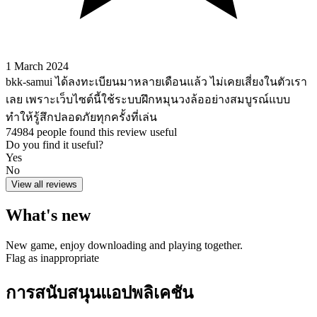
1 March 2024
bkk-samui ได้ลงทะเบียนมาหลายเดือนแล้ว ไม่เคยเสี่ยงในตัวเรา
เลย เพราะเว็บไซต์นี้ใช้ระบบฝึกหมุนวงล้ออย่างสมบูรณ์แบบ
ทำให้รู้สึกปลอดภัยทุกครั้งที่เล่น
74984 people found this review useful
Do you find it useful?
Yes
No
View all reviews
What's new
New game, enjoy downloading and playing together.
Flag as inappropriate
การสนับสนุนแอปพลิเคชัน