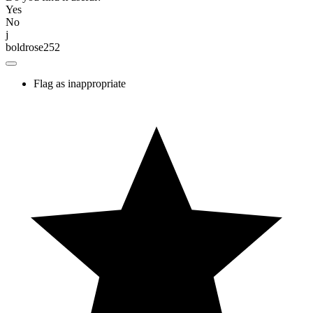
Yes
No
j
boldrose252
Flag as inappropriate