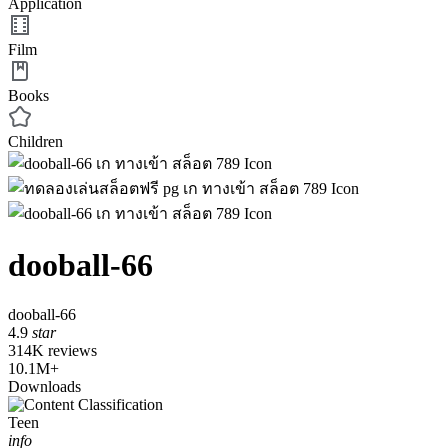
Application
Film
Books
Children
dooball-66
dooball-66
4.9
star
314K reviews
10.1M+
Downloads
Teen
info