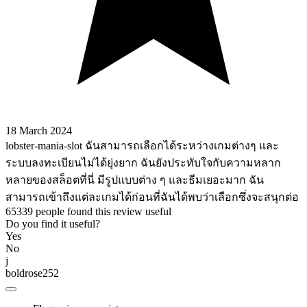
18 March 2024
lobster-mania-slot ฉันสามารถเลือกได้ระหว่างเกมต่างๆ และ
ระบบลงทะเบียนไม่ได้ยุ่งยาก ฉันยังประทับใจกับความหลาก
หลายของสล็อตที่นี่ มีรูปแบบต่าง ๆ และธีมเยอะมาก ฉัน
สามารถเข้าถึงแต่ละเกมได้ก่อนที่ฉันได้พบว่าเลือกซึ่งจะสนุกต่อ
65339 people found this review useful
Do you find it useful?
Yes
No
j
boldrose252