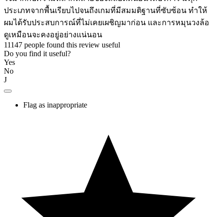
ประเภทจากพื้นเรียบไปจนถึงเกมที่มีสมมติฐานที่ซับซ้อน ทำให้
ผมได้รับประสบการณ์ที่ไม่เคยเผชิญมาก่อน และการหมุนวงล้อ
ดูเหมือนจะคงอยู่อย่างแน่นอน
11147 people found this review useful
Do you find it useful?
Yes
No
J
Flag as inappropriate