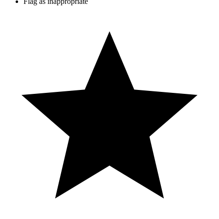
Flag as inappropriate