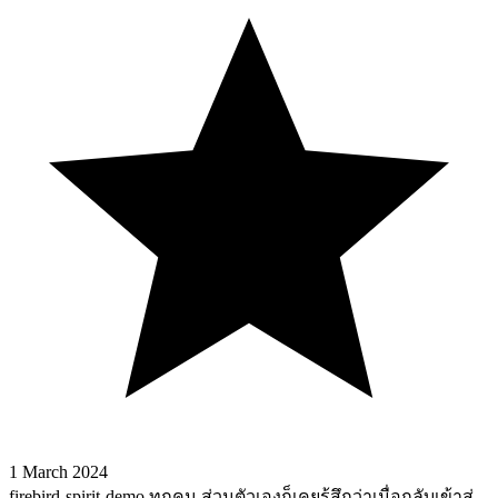
1 March 2024
firebird-spirit-demo ทุกคน ส่วนตัวเองก็เคยรู้สึกว่าเมื่อกลับเข้าสู่