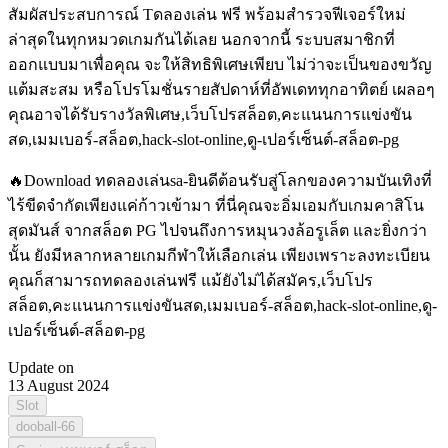
สัมผัสประสบการณ์ Tดลองเล่น ฟรี พร้อมสำรวจฟีเจอร์ใหม่
ล่าสุดในทุกหมวดเกมกันได้เลย นอกจากนี้ ระบบสมาชิกที่
ออกแบบมาเพื่อคุณ จะให้สิทธิพิเศษเพียบ ไม่ว่าจะเป็นของขวัญ
แต้มสะสม หรือโปรโมชั่นรายสัปดาห์ที่อัพเดททุกอาทิตย์ เผลอๆ
คุณอาจได้รับรางวัลพิเศษ,เว็บโปรสล็อต,คะแนนการแข่งขัน
สด,เมมเบอร์-สล็อต,hack-slot-online,ดู-เปอร์เซ็นต์-สล็อต-pg
🔥Download ทดลองเล่นsa-ยินดีต้อนรับสู่โลกของความบันเทิงที่
ไร้ขีดจำกัดเพียงแค่ก้าวเข้ามา ที่นี่คุณจะอิ่มเอมกับเกมคาสิโน
สุดมันส์ จากสล็อต PG ไปจนถึงการหมุนวงล้อรูเล็ต และยิ่งกว่า
นั้น ยังมีหลากหลายเกมกีฬาให้เลือกเล่น เพียงเพราะลงทะเบียน
คุณก็สามารถทดลองเล่นฟรี แม้ยังไม่ได้สมัคร,เว็บโปร
สล็อต,คะแนนการแข่งขันสด,เมมเบอร์-สล็อต,hack-slot-online,ดู-
เปอร์เซ็นต์-สล็อต-pg
Update on
13 August 2024
Slot
dooball-66