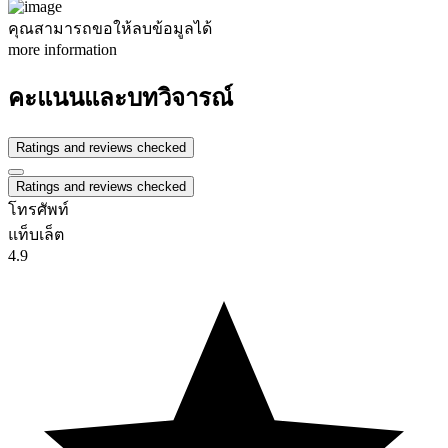
คุณสามารถขอให้ลบข้อมูลได้
more information
คะแนนและบทวิจารณ์
Ratings and reviews checked
Ratings and reviews checked
โทรศัพท์
แท็บเล็ต
4.9