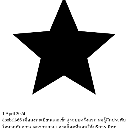
1 April 2024
dooball-66 เมื่อลงทะเบียนและเข้าสู่ระบบครั้งแรก ผมรู้สึกประทับ
ใจมากกับความหลากหลายของสล็อตที่นอนให้บริการ มีทุก