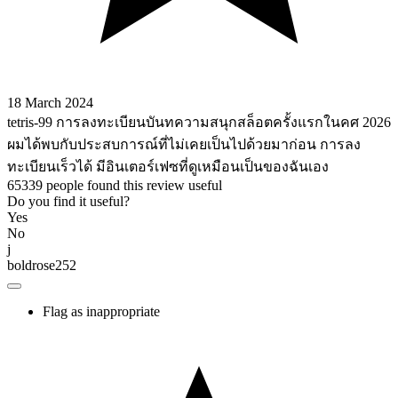
18 March 2024
tetris-99 การลงทะเบียนบันทความสนุกสล็อตครั้งแรกในคศ 2026
ผมได้พบกับประสบการณ์ที่ไม่เคยเป็นไปด้วยมาก่อน การลง
ทะเบียนเร็วได้ มีอินเตอร์เฟซที่ดูเหมือนเป็นของฉันเอง
65339 people found this review useful
Do you find it useful?
Yes
No
j
boldrose252
Flag as inappropriate