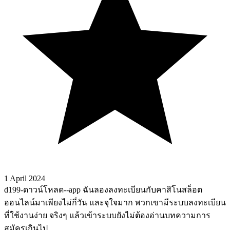
1 April 2024
d199-ดาวน์โหลด--app ฉันลองลงทะเบียนกับคาสิโนสล็อต
ออนไลน์มาเพียงไม่กี่วัน และจุใจมาก พวกเขามีระบบลงทะเบียน
ที่ใช้งานง่าย จริงๆ แล้วเข้าระบบยังไม่ต้องอ่านบทความการ
สมัครเกินไป