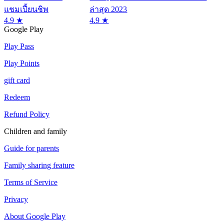
แชมเปี้ยนชิพ
ล่าสุด 2023
4.9 ★
4.9 ★
Google Play
Play Pass
Play Points
gift card
Redeem
Refund Policy
Children and family
Guide for parents
Family sharing feature
Terms of Service
Privacy
About Google Play