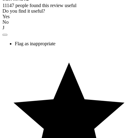
11147 people found this review useful
Do you find it useful?
Yes
No
J
Flag as inappropriate