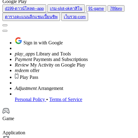
Google Play
d199-ดาวน์โหลด--app
เกม-slot-okคาสิโน
91-game
789pro
ตารางคะแนนลีกแชมเปี้ยนชิพ
เว็บรวย-com
Sign in with Google
play_apps
Library and Tools
Payment
Payments and Subscriptions
Review
My Activity on Google Play
redeem
offer
Play Pass
Adjustment
Arrangement
Personal Policy
•
Terms of Service
Game
Application