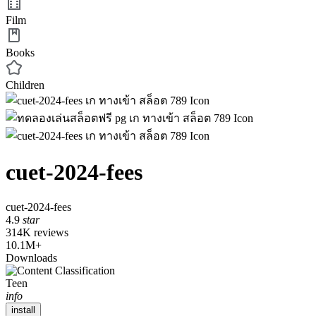
Film
Books
Children
cuet-2024-fees
cuet-2024-fees
4.9
star
314K reviews
10.1M+
Downloads
Teen
info
install