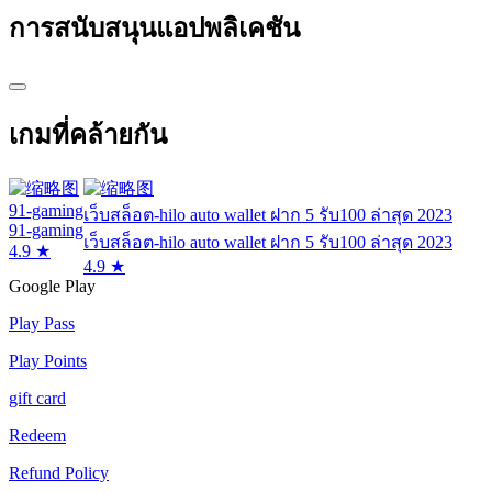
การสนับสนุนแอปพลิเคชัน
เกมที่คล้ายกัน
91-gaming
เว็บสล็อต-hilo auto wallet ฝาก 5 รับ100 ล่าสุด 2023
91-gaming
เว็บสล็อต-hilo auto wallet ฝาก 5 รับ100 ล่าสุด 2023
4.9 ★
4.9 ★
Google Play
Play Pass
Play Points
gift card
Redeem
Refund Policy