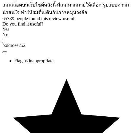
เกมสล็อตบนเว็บไซต์หลังนี้ มีเกมมากมายให้เลือก รูปแบบความ
น่าสนใจ ทำให้ผมตื่นเต้นกับการหมุนวงล้อ
65339 people found this review useful
Do you find it useful?
Yes
No
j
boldrose252
Flag as inappropriate