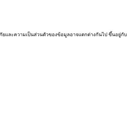
ยและความเป็นส่วนตัวของข้อมูลอาจแตกต่างกันไป ขึ้นอยู่กับ