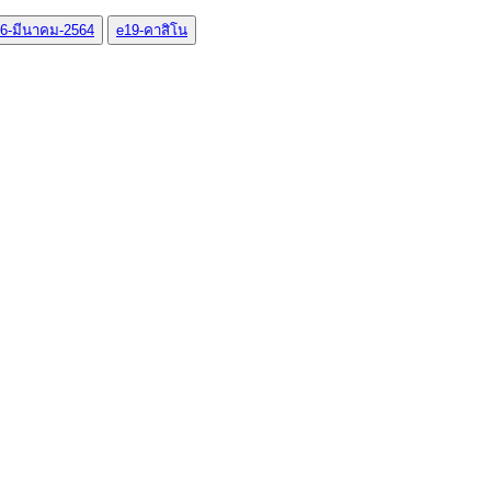
16-มีนาคม-2564
e19-คาสิโน