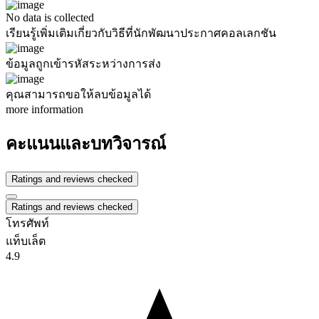
No data is collected
เรียนรู้เพิ่มเติมเกี่ยวกับวิธีที่นักพัฒนาประกาศคอลเลกชัน
ข้อมูลถูกเข้ารหัสระหว่างการส่ง
คุณสามารถขอให้ลบข้อมูลได้
more information
คะแนนและบทวิจารณ์
Ratings and reviews checked
Ratings and reviews checked
โทรศัพท์
แท็บเล็ต
4.9