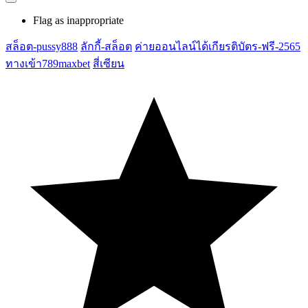
Flag as inappropriate
สล็อต-pussy888
ลักกี้-สล็อต
ค่ายออนไลน์ได้เกียรติบัตร-ฟรี-2565
ทางเข้า789maxbet
สี่เซียน