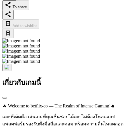
To share
Add to wishlist
เกี่ยวกับเกมนี้
🔥 Welcome to betflix-co — The Realm of Intense Gaming!🔥
และทีเด็ดคือ เล่นเกมที่คุณชื่นชอบได้เลย ไม่ต้องโหลดแอป
แพลตฟอร์มรองรับทั้งมือถือและคอม พร้อมความลื่นไหลตลอด