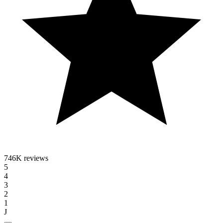
746K reviews
5
4
3
2
1
J