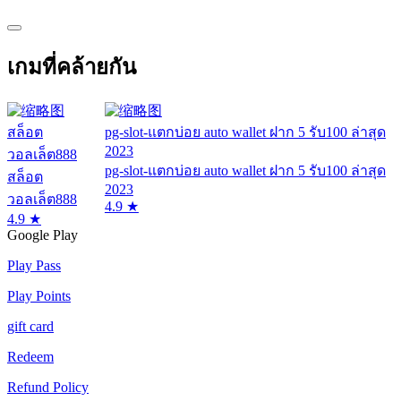
เกมที่คล้ายกัน
สล็อต
pg-slot-แตกบ่อย auto wallet ฝาก 5 รับ100 ล่าสุด
2023
วอลเล็ต888
pg-slot-แตกบ่อย auto wallet ฝาก 5 รับ100 ล่าสุด
สล็อต
2023
วอลเล็ต888
4.9 ★
4.9 ★
Google Play
Play Pass
Play Points
gift card
Redeem
Refund Policy