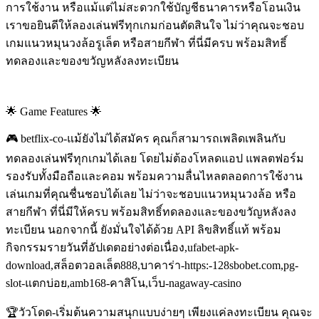
การใช้งาน หรือแม้แต่ไม่สะดวกใช้บัญชีธนาคารหรือโอนเงิน
เราขอยินดีให้ลองเล่นฟรีทุกเกมก่อนตัดสินใจ ไม่ว่าคุณจะชอบ
เกมแนวหมุนวงล้อรูเล็ต หรือสายกีฬา ที่นี่มีครบ พร้อมสิทธิ์
ทดลองและของขวัญหลังลงทะเบียน
🌟 Game Features 🌟
🎮 betflix-co-แม้ยังไม่ได้สมัคร คุณก็สามารถเพลิดเพลินกับ
ทดลองเล่นฟรีทุกเกมได้เลย โดยไม่ต้องโหลดแอป แพลตฟอร์ม
รองรับทั้งมือถือและคอม พร้อมความลื่นไหลตลอดการใช้งาน
เล่นเกมที่คุณชื่นชอบได้เลย ไม่ว่าจะชอบแนวหมุนวงล้อ หรือ
สายกีฬา ที่นี่มีให้ครบ พร้อมสิทธิ์ทดลองและของขวัญหลังลง
ทะเบียน นอกจากนี้ ยังมั่นใจได้ด้วย API ลิขสิทธิ์แท้ พร้อม
กิจกรรมรายวันที่อัปเดตอย่างต่อเนื่อง,ufabet-apk-
download,สล็อตวอลเล็ต888,บาคาร่า-https:-128sbobet.com,pg-
slot-แตกบ่อย,amb168-คาสิโน,เว็บ-nagaway-casino
🏆วัวโดด-เริ่มต้นความสนุกแบบง่ายๆ เพียงแค่ลงทะเบียน คุณจะ