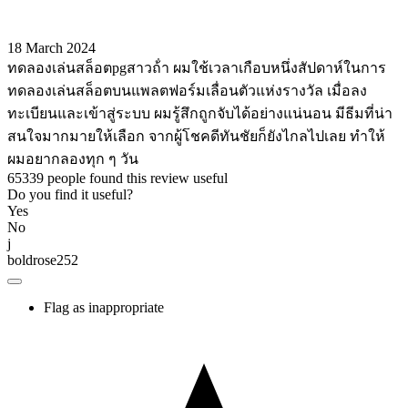
18 March 2024
ทดลองเล่นสล็อตpgสาวถ้ํา ผมใช้เวลาเกือบหนึ่งสัปดาห์ในการ
ทดลองเล่นสล็อตบนแพลตฟอร์มเลื่อนตัวแห่งรางวัล เมื่อลง
ทะเบียนและเข้าสู่ระบบ ผมรู้สึกถูกจับได้อย่างแน่นอน มีธีมที่น่า
สนใจมากมายให้เลือก จากผู้โชคดีทันชัยก็ยังไกลไปเลย ทำให้
ผมอยากลองทุก ๆ วัน
65339 people found this review useful
Do you find it useful?
Yes
No
j
boldrose252
Flag as inappropriate