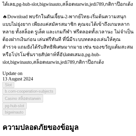
ได้เลย,pg-hub-slot,bigwinauto,สล็อตstarwin,jedi789,กติกาป๊อกเด้ง
🔥Download พบรักในดันเจี้ยน-2-พากย์ไทย-เริ่มต้นความสนุก
แบบไม่ยุ่งยาก เพียงแค่สมัครสมาชิก คุณจะได้เข้าถึงเกมหลาก
หลาย ทั้งสล็อต รูเล็ต และเกมกีฬา ฟรีตลอดทั้งเวลานะ ไม่จำเป็น
ต้องฝากเงินก่อน เล่นฟรีทันที ที่นี่มีระบบทดลองเล่นให้คุณ
สำรวจ แถมยังได้รับสิทธิพิเศษมากมาย เช่น ของขวัญแต้มสะสม
หรือโปรโมชั่นรายสัปดาห์ที่อัปเดตเสมอ,pg-hub-
slot,bigwinauto,สล็อตstarwin,jedi789,กติกาป๊อกเด้ง
Update on
13 August 2024
Slot
b.com-cooperation-subjects
Casino สล็อตstarwin
pg-hub-slot
bigwinauto
ความปลอดภัยของข้อมูล