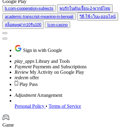
Google Play
b.com-cooperation-subjects
พบรักในดันเจี้ยน-2-พากย์ไทย
academic-transcript-meaning-in-bengali
วิธี-ใช้-เว็บu-ออนไลน์
สล็อตpgฝาก10รับ100
Icon-casino
Sign in with Google
play_apps
Library and Tools
Payment
Payments and Subscriptions
Review
My Activity on Google Play
redeem
offer
Play Pass
Adjustment
Arrangement
Personal Policy
•
Terms of Service
Game