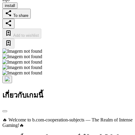
install
To share
Add to wishlist
เกี่ยวกับเกมนี้
🔥 Welcome to b.com-cooperation-subjects — The Realm of Intense
Gaming!🔥