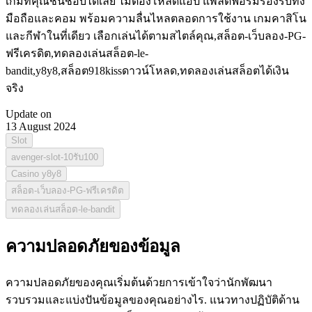
เกมที่คุณชื่นชอบได้เลย ไม่ต้องโหลดแอป แพลตฟอร์มรองรับทั้ง
มือถือและคอม พร้อมความลื่นไหลตลอดการใช้งาน เกมคาสิโน
และกีฬาในที่เดียว เลือกเล่นได้ตามสไตล์คุณ,สล็อต-เว็บลอง-PG-
ฟรีเครดิต,ทดลองเล่นสล็อต-le-
bandit,y8y8,สล็อต918kissดาวน์โหลด,ทดลองเล่นสล็อตได้เงิน
จริง
Update on
13 August 2024
Slot
avenger-slot-10รับ100
Casino y8y8
สล็อต-เว็บลอง-PG-ฟรีเครดิต
ทดลองเล่นสล็อต-le-bandit
ความปลอดภัยของข้อมูล
ความปลอดภัยของคุณเริ่มต้นด้วยการเข้าใจว่านักพัฒนา
รวบรวมและแบ่งปันข้อมูลของคุณอย่างไร.
แนวทางปฏิบัติด้าน