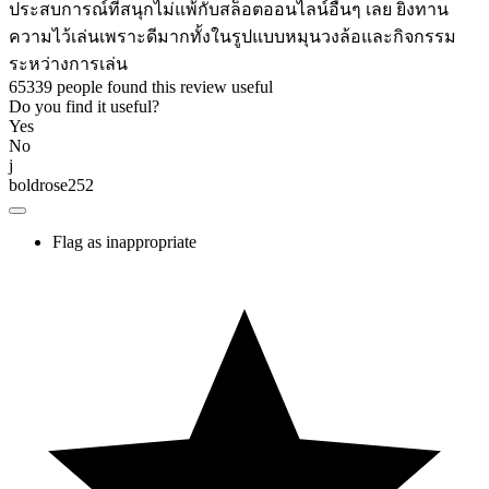
ประสบการณ์ที่สนุกไม่แพ้กับสล็อตออนไลน์อื่นๆ เลย ยิ่งทาน
ความไว้เล่นเพราะดีมากทั้งในรูปแบบหมุนวงล้อและกิจกรรม
ระหว่างการเล่น
65339 people found this review useful
Do you find it useful?
Yes
No
j
boldrose252
Flag as inappropriate