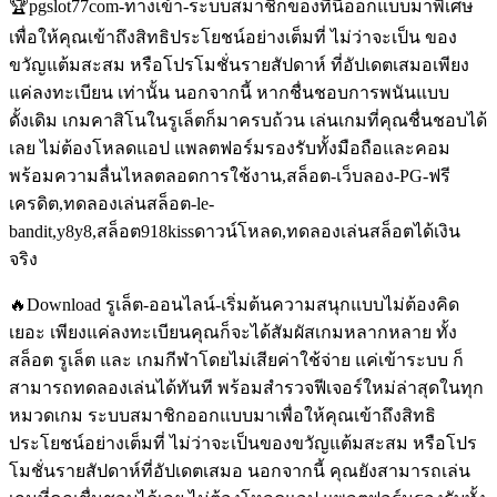
🏆pgslot77com-ทางเข้า-ระบบสมาชิกของที่นี่ออกแบบมาพิเศษ
เพื่อให้คุณเข้าถึงสิทธิประโยชน์อย่างเต็มที่ ไม่ว่าจะเป็น ของ
ขวัญแต้มสะสม หรือโปรโมชั่นรายสัปดาห์ ที่อัปเดตเสมอเพียง
แค่ลงทะเบียน เท่านั้น นอกจากนี้ หากชื่นชอบการพนันแบบ
ดั้งเดิม เกมคาสิโนในรูเล็ตก็มาครบถ้วน เล่นเกมที่คุณชื่นชอบได้
เลย ไม่ต้องโหลดแอป แพลตฟอร์มรองรับทั้งมือถือและคอม
พร้อมความลื่นไหลตลอดการใช้งาน,สล็อต-เว็บลอง-PG-ฟรี
เครดิต,ทดลองเล่นสล็อต-le-
bandit,y8y8,สล็อต918kissดาวน์โหลด,ทดลองเล่นสล็อตได้เงิน
จริง
🔥Download รูเล็ต-ออนไลน์-เริ่มต้นความสนุกแบบไม่ต้องคิด
เยอะ เพียงแค่ลงทะเบียนคุณก็จะได้สัมผัสเกมหลากหลาย ทั้ง
สล็อต รูเล็ต และ เกมกีฬาโดยไม่เสียค่าใช้จ่าย แค่เข้าระบบ ก็
สามารถทดลองเล่นได้ทันที พร้อมสำรวจฟีเจอร์ใหม่ล่าสุดในทุก
หมวดเกม ระบบสมาชิกออกแบบมาเพื่อให้คุณเข้าถึงสิทธิ
ประโยชน์อย่างเต็มที่ ไม่ว่าจะเป็นของขวัญแต้มสะสม หรือโปร
โมชั่นรายสัปดาห์ที่อัปเดตเสมอ นอกจากนี้ คุณยังสามารถเล่น