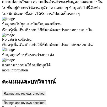
ความปลอดภัยและความเป็นส่วนตัวของข้อมูลอาจแตกต่างกัน
ไป ขึ้นอยู่กับการใช้งาน ภูมิภาค และอายุ
ข้อมูลต่อไปนี้จัดทำ
โดยนักพัฒนา ซึ่งอาจได้รับการอัปเดตเป็นระยะๆ
ข้อมูลจะไม่ถูกแบ่งปันกับบุคคลที่สาม
เรียนรู้เพิ่มเติมเกี่ยวกับวิธีที่นักพัฒนาประกาศการแบ่งปัน
No data is collected
เรียนรู้เพิ่มเติมเกี่ยวกับวิธีที่นักพัฒนาประกาศคอลเลกชัน
ข้อมูลถูกเข้ารหัสระหว่างการส่ง
คุณสามารถขอให้ลบข้อมูลได้
more information
คะแนนและบทวิจารณ์
Ratings and reviews checked
Ratings and reviews checked