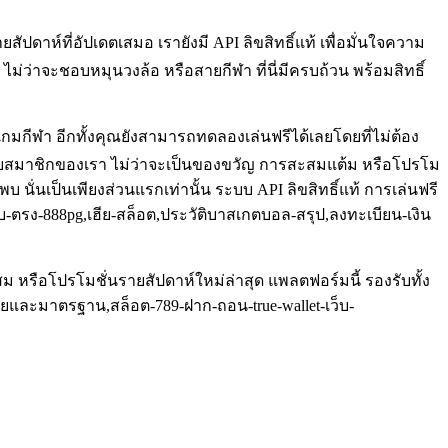
ดาห์ที่อัปเดตเสมอ เรายังมี API ลิขสิทธิ์แท้ เพื่อมั่นใจความ
ว่าจะชอบหมุนวงล้อ หรือสายกีฬา ที่นี่มีครบถ้วน พร้อมสิทธิ์
เกมกีฬา อีกทั้งคุณยังสามารถทดลองเล่นฟรีได้เลยโดยที่ไม่ต้อง
ระบบสมาชิกของเรา ไม่ว่าจะเป็นของขวัญ การสะสมแต้ม หรือโปรโม
พบ นั่นเป็นเพียงส่วนแรกเท่านั้น ระบบ API ลิขสิทธิ์แท้ การเล่นฟรี
ว็บ-ตรง-888pg,เฮีย-สล็อต,ประวัติบาสเกตบอล-สรุป,ลงทะเบียน-เงิน
 หรือโปรโมชั่นรายสัปดาห์ใหม่ล่าสุด แพลตฟอร์มนี้ รองรับทั้ง
ยและมาตรฐาน,สล็อต-789-ฝาก-ถอน-true-wallet-เว็บ-