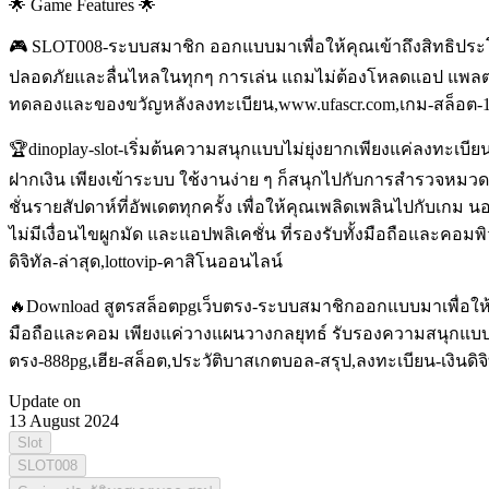
🌟 Game Features 🌟
🎮 SLOT008-ระบบสมาชิก ออกแบบมาเพื่อให้คุณเข้าถึงสิทธิประโยชน
ปลอดภัยและลื่นไหลในทุกๆ การเล่น แถมไม่ต้องโหลดแอป แพลตฟอร์
ทดลองและของขวัญหลังลงทะเบียน,www.ufascr.com,เกม-สล็อต-123,
🏆dinoplay-slot-เริ่มต้นความสนุกแบบไม่ยุ่งยากเพียงแค่ลงทะเบี
ฝากเงิน เพียงเข้าระบบ ใช้งานง่าย ๆ ก็สนุกไปกับการสำรวจหมว
ชั่นรายสัปดาห์ที่อัพเดตทุกครั้ง เพื่อให้คุณเพลิดเพลินไปกับเกม น
ไม่มีเงื่อนไขผูกมัด และแอปพลิเคชั่น ที่รองรับทั้งมือถือและคอม
ดิจิทัล-ล่าสุด,lottovip-คาสิโนออนไลน์
🔥Download สูตรสล็อตpgเว็บตรง-ระบบสมาชิกออกแบบมาเพื่อให้คุณ
มือถือและคอม เพียงแค่วางแผนวางกลยุทธ์ รับรองความสนุกแบบไม
ตรง-888pg,เฮีย-สล็อต,ประวัติบาสเกตบอล-สรุป,ลงทะเบียน-เงินดิจิ
Update on
13 August 2024
Slot
SLOT008