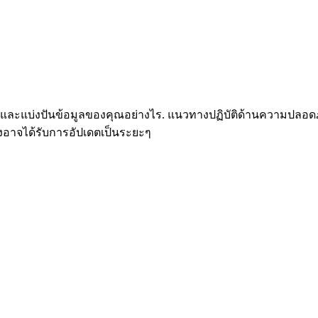
และแบ่งปันข้อมูลของคุณอย่างไร.
แนวทางปฏิบัติด้านความปลอดภั
่งอาจได้รับการอัปเดตเป็นระยะๆ