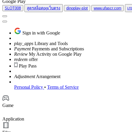
Google Play
SLOT008
สูตรสล็อตpgเว็บตรง
dinoplay-slot
www.ufascr.com
เก
Sign in with Google
play_apps
Library and Tools
Payment
Payments and Subscriptions
Review
My Activity on Google Play
redeem
offer
Play Pass
Adjustment
Arrangement
Personal Policy
•
Terms of Service
Game
Application