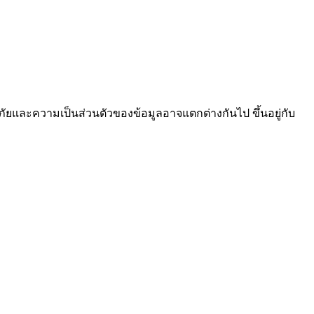
ยและความเป็นส่วนตัวของข้อมูลอาจแตกต่างกันไป ขึ้นอยู่กับ