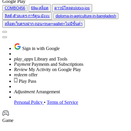
Google Play
COMBO456
69w-สล็อต
ดาวน์โหลดslotxo-ios
ลิสต์-ตัวละคร-การ์ตูน-มังงะ
diploma-in-agriculture-in-bangladesh
สล็อตเว็บตรงฝาก-ถอน+true+wallet+ไม่มีขั้นต่ํา
Sign in with Google
play_apps
Library and Tools
Payment
Payments and Subscriptions
Review
My Activity on Google Play
redeem
offer
Play Pass
Adjustment
Arrangement
Personal Policy
•
Terms of Service
Game