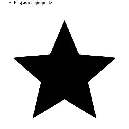
Flag as inappropriate