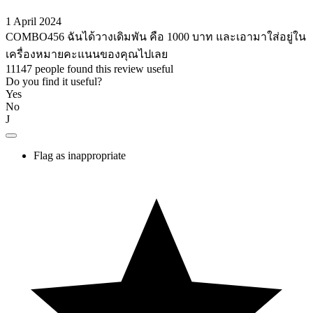
1 April 2024
COMBO456 ฉันได้วางเดิมพัน คือ 1000 บาท และเอามาใส่อยู่ใน
เครื่องหมายคะแนนของคุณไปเลย
11147 people found this review useful
Do you find it useful?
Yes
No
J
Flag as inappropriate