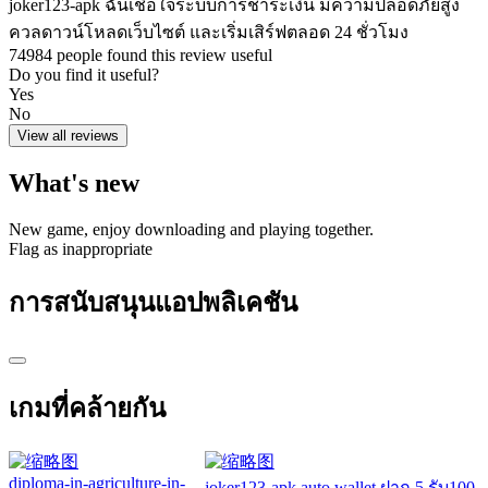
joker123-apk ฉันเชื่อใจระบบการชำระเงิน มีความปลอดภัยสูง
ควลดาวน์โหลดเว็บไซต์ และเริ่มเสิร์ฟตลอด 24 ชั่วโมง
74984 people found this review useful
Do you find it useful?
Yes
No
View all reviews
What's new
New game, enjoy downloading and playing together.
Flag as inappropriate
การสนับสนุนแอปพลิเคชัน
เกมที่คล้ายกัน
diploma-in-agriculture-in-
joker123-apk auto wallet ฝาก 5 รับ100