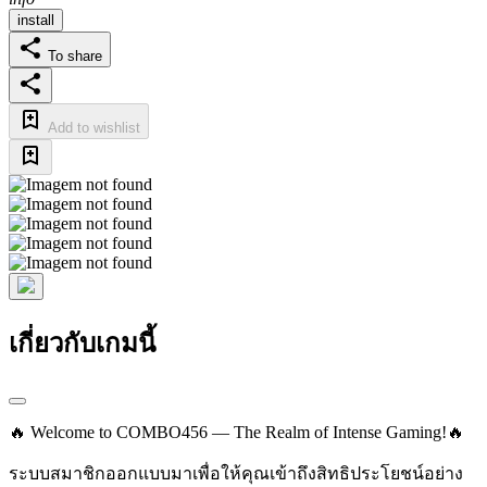
install
To share
Add to wishlist
เกี่ยวกับเกมนี้
🔥 Welcome to COMBO456 — The Realm of Intense Gaming!🔥
ระบบสมาชิกออกแบบมาเพื่อให้คุณเข้าถึงสิทธิประโยชน์อย่าง