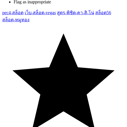
Flag as inappropriate
pec4-สล็อต
เว็บ-สล็อต-vegas
สูตร-พิชิต-คา-สิ-โน่
สล็อต56
สล็อต-หมูทอง