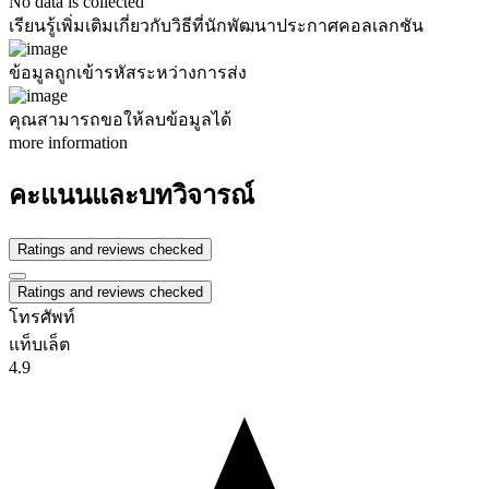
No data is collected
เรียนรู้เพิ่มเติมเกี่ยวกับวิธีที่นักพัฒนาประกาศคอลเลกชัน
ข้อมูลถูกเข้ารหัสระหว่างการส่ง
คุณสามารถขอให้ลบข้อมูลได้
more information
คะแนนและบทวิจารณ์
Ratings and reviews checked
Ratings and reviews checked
โทรศัพท์
แท็บเล็ต
4.9