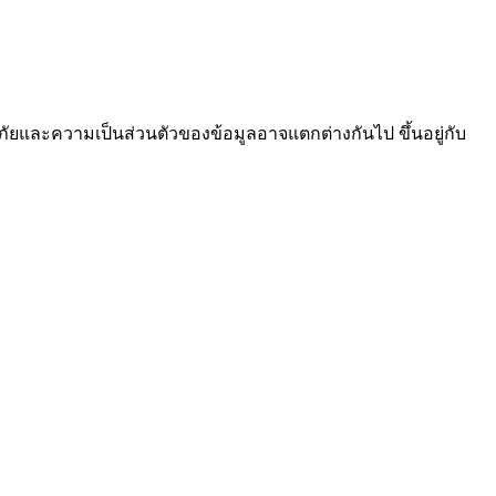
ยและความเป็นส่วนตัวของข้อมูลอาจแตกต่างกันไป ขึ้นอยู่กับ