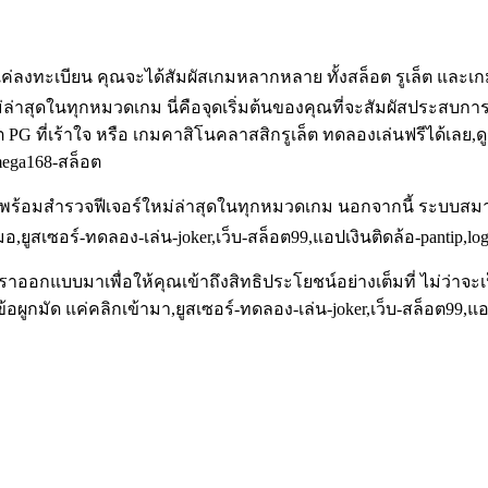
ค่ลงทะเบียน คุณจะได้สัมผัสเกมหลากหลาย ทั้งสล็อต รูเล็ต และเกม
่าสุดในทุกหมวดเกม นี่คือจุดเริ่มต้นของคุณที่จะสัมผัสประสบการณ์
 ที่เร้าใจ หรือ เกมคาสิโนคลาสสิกรูเล็ต ทดลองเล่นฟรีได้เลย,ดูราย
ega168-สล็อต
พร้อมสำรวจฟีเจอร์ใหม่ล่าสุดในทุกหมวดเกม นอกจากนี้ ระบบสมาชิก
ยูสเซอร์-ทดลอง-เล่น-joker,เว็บ-สล็อต99,แอปเงินติดล้อ-pantip,l
ราออกแบบมาเพื่อให้คุณเข้าถึงสิทธิประโยชน์อย่างเต็มที่ ไม่ว่า
ผูกมัด แค่คลิกเข้ามา,ยูสเซอร์-ทดลอง-เล่น-joker,เว็บ-สล็อต99,แอ