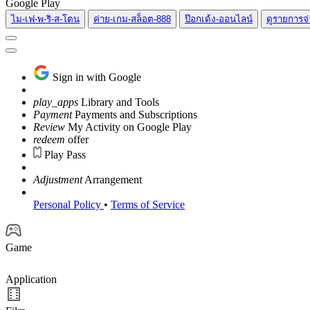
Google Play
ไม-เฟ-พ-ริ-ส-โตน
ค่าย-เกม-สล็อต-888
ป๊อกเด้ง-ออนไลน์
ดูรายการจ่า
Sign in with Google
play_apps
Library and Tools
Payment
Payments and Subscriptions
Review
My Activity on Google Play
redeem
offer
Play Pass
Adjustment
Arrangement
Personal Policy
•
Terms of Service
Game
Application