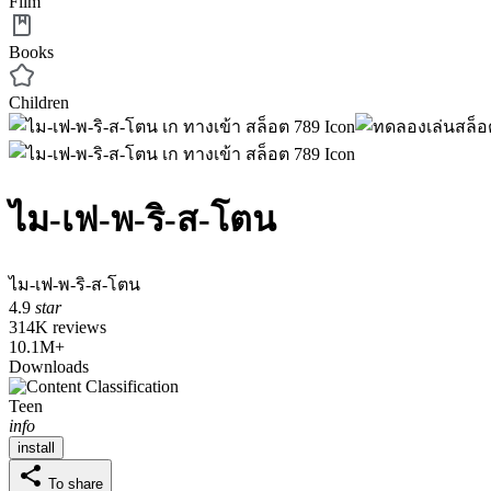
Film
Books
Children
ไม-เฟ-พ-ริ-ส-โตน
ไม-เฟ-พ-ริ-ส-โตน
4.9
star
314K reviews
10.1M+
Downloads
Teen
info
install
To share