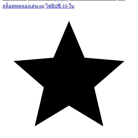
สล็อตทดลองเล่น-pg
ไพ่ยิปซี-10-ใบ