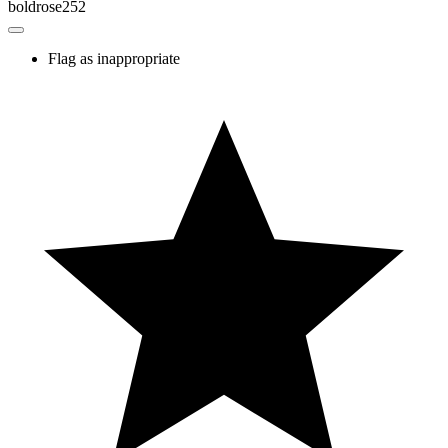
boldrose252
Flag as inappropriate