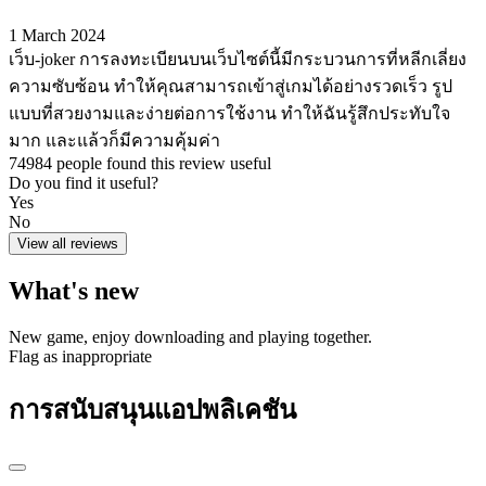
1 March 2024
เว็บ-joker การลงทะเบียนบนเว็บไซต์นี้มีกระบวนการที่หลีกเลี่ยง
ความซับซ้อน ทำให้คุณสามารถเข้าสู่เกมได้อย่างรวดเร็ว รูป
แบบที่สวยงามและง่ายต่อการใช้งาน ทำให้ฉันรู้สึกประทับใจ
มาก และแล้วก็มีความคุ้มค่า
74984 people found this review useful
Do you find it useful?
Yes
No
View all reviews
What's new
New game, enjoy downloading and playing together.
Flag as inappropriate
การสนับสนุนแอปพลิเคชัน