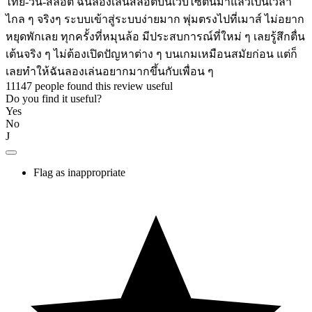
ไทย-วิน-สล็อต ฉันลองเล่นสล็อตบนเว็บไซต์นี้มาแล้วเป็นเวลา
ไกล ๆ จริงๆ ระบบเข้าสู่ระบบง่ายมาก พุ่มตรงไปที่เมาส์ ไม่อยาก
หยุดพักเลย ทุกครั้งที่หมุนล้อ มีประสบการณ์ที่ใหม่ ๆ เลยรู้สึกตื่น
เต้นจริง ๆ ไม่ต้องเปิดปัญหาต่าง ๆ บนเกมเหมือนสมัยก่อน แต่ก็
เลยทำให้ฉันลองเล่นอยากมากขึ้นกับเพื่อน ๆ
11147 people found this review useful
Do you find it useful?
Yes
No
J
Flag as inappropriate