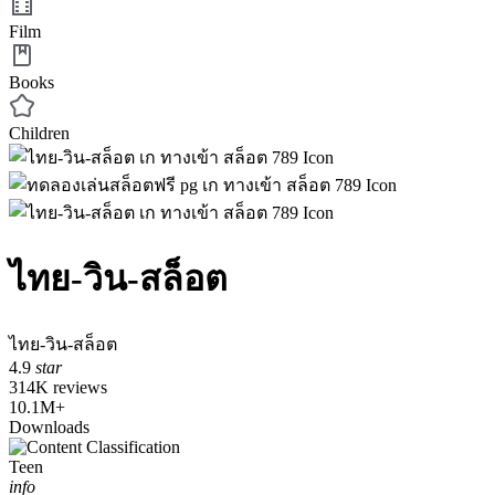
Film
Books
Children
ไทย-วิน-สล็อต
ไทย-วิน-สล็อต
4.9
star
314K reviews
10.1M+
Downloads
Teen
info