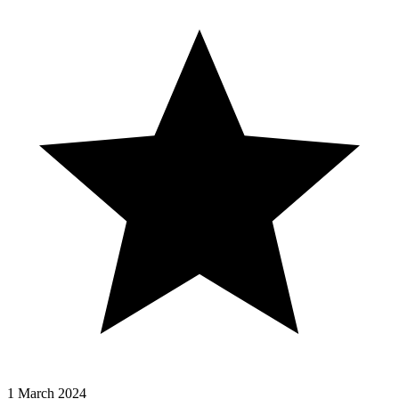
1 March 2024