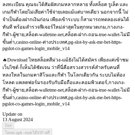
ลงทะเบียน คุณจะได้สัมผัสเกมหลากหลาย ทั้งสล็อต รูเล็ต และ
เกมกีฬาโดยไม่เสียค่าใช้จ่ายเลยแม้แต่บาทเดียว นอกจากนี้ ไม่
จำเป็นต้องฝากเงินก่อน เพียงเข้าระบบ ก็สามารถทดลองเล่นได้
ทันที พร้อมสำรวจฟีเจอร์ใหม่ล่าสุดในทุกหมวดเกม,กางเกง-
กีฬา-ผู้ชาย,สล็อต-walletme-net,สล็อต-ฝาก-ถอน-true-wallet-ไม่มี
ขั้นต่ํา,casino-online-ต่างประเทศ,pg-slot-by-ask-me-bet-https-
pgslot-co-games-login_mobile_v14
🔥Download ไทยสล็อตสีม่วง-แม้ยังไม่ได้สมัคร เพียงแค่เข้าชม
เว็บไซต์ ก็เห็นได้ชัดเจน ว่าที่นี่คือสรวงสวรรค์สำหรับคนที่
หลงใหลในเกมคาสิโนและกีฬา ในโลกเดียวกัน ระบบไม่ต้อง
โหลด แพลตฟอร์มรองรับกับมือถือและคอมพิวเตอร์,กางเกง-
กีฬา-ผู้ชาย,สล็อต-walletme-net,สล็อต-ฝาก-ถอน-true-wallet-ไม่มี
ขั้นต่ํา,casino-online-ต่างประเทศ,pg-slot-by-ask-me-bet-https-
pgslot-co-games-login_mobile_v14
Update on
13 August 2024
Slot
โหลด-apk--ลอตโต้VIP-ฟรี