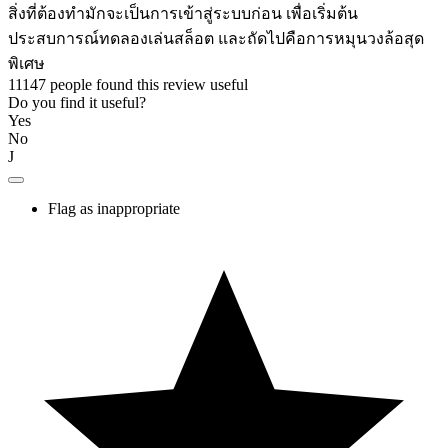
สิ่งที่ต้องทำมักจะเป็นการเข้าสู่ระบบก่อน เพื่อเริ่มต้น
ประสบการณ์ทดลองเล่นสล็อต และถัดไปคือการหมุนวงล้อสุด
พิเศษ
11147 people found this review useful
Do you find it useful?
Yes
No
J
Flag as inappropriate