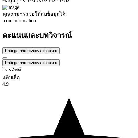
ข้อมูลถูกเข้ารหัสระหว่างการส่ง
คุณสามารถขอให้ลบข้อมูลได้
more information
คะแนนและบทวิจารณ์
Ratings and reviews checked
Ratings and reviews checked
โทรศัพท์
แท็บเล็ต
4.9