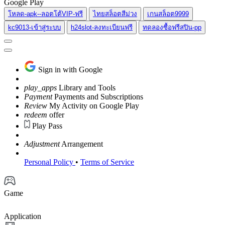
Google Play
โหลด-apk--ลอตโต้VIP-ฟรี
ไทยสล็อตสีม่วง
เกนสล็อต9999
kc9013-เข้าสู่ระบบ
h24slot-ลงทะเบียนฟรี
ทดลองซื้อฟรีสปิน-pp
Sign in with Google
play_apps
Library and Tools
Payment
Payments and Subscriptions
Review
My Activity on Google Play
redeem
offer
Play Pass
Adjustment
Arrangement
Personal Policy
•
Terms of Service
Game
Application