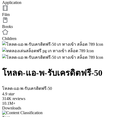
Application
Film
Books
Children
โหลด-แอ-พ-รับเครดิตฟรี-50
โหลด-แอ-พ-รับเครดิตฟรี-50
4.9
star
314K reviews
10.1M+
Downloads