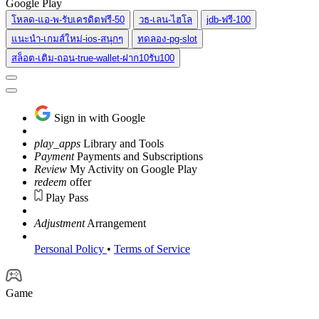
Google Play
โหลด-แอ-พ-รับเครดิตฟรี-50
วธ-เลน-ไฮโล
jdb-ฟรี-100
แนะนำ-เกมส์ใหม่-ios-สนุกๆ
ทดลอง-pg-slot
สล็อต-เติม-ถอน-true-wallet-ฝาก10รับ100
Sign in with Google
play_apps
Library and Tools
Payment
Payments and Subscriptions
Review
My Activity on Google Play
redeem
offer
Play Pass
Adjustment
Arrangement
Personal Policy
•
Terms of Service
Game