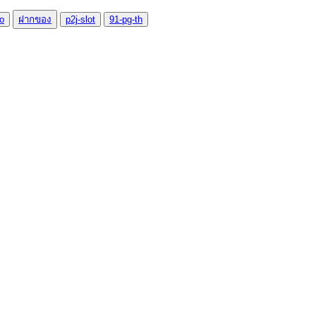
o
ฝากของ
p2j-slot
91-pg-th