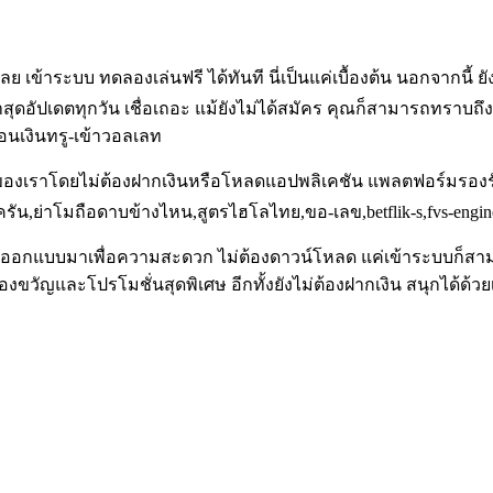
 เข้าระบบ ทดลองเล่นฟรี ได้ทันที นี่เป็นแค่เบื้องต้น นอกจากนี้ 
ุดอัปเดตทุกวัน เชื่อเถอะ แม้ยังไม่ได้สมัคร คุณก็สามารถทราบถึง
โอนเงินทรู-เข้าวอลเลท
ของเราโดยไม่ต้องฝากเงินหรือโหลดแอปพลิเคชัน แพลตฟอร์มรองร
รัน,ย่าโมถือดาบข้างไหน,สูตรไฮโลไทย,ขอ-เลข,betflik-s,fvs-engin
าออกแบบมาเพื่อความสะดวก ไม่ต้องดาวน์โหลด แค่เข้าระบบก็สามาร
องขวัญและโปรโมชั่นสุดพิเศษ อีกทั้งยังไม่ต้องฝากเงิน สนุกได้ด้