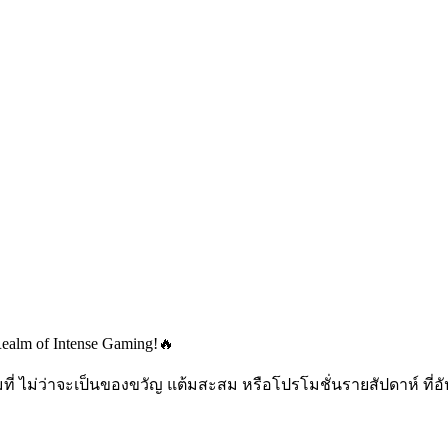
alm of Intense Gaming!🔥
ที่ ไม่ว่าจะเป็นของขวัญ แต้มสะสม หรือโปรโมชั่นรายสัปดาห์ ที่