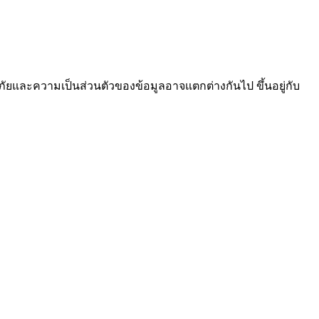
ยและความเป็นส่วนตัวของข้อมูลอาจแตกต่างกันไป ขึ้นอยู่กับ