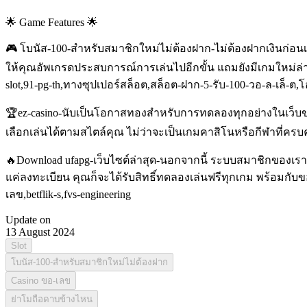
🌟 Game Features 🌟
🎮 โบนัส-100-สำหรับสมาชิกใหม่ไม่ต้องฝาก-ไม่ต้องฝากเงินก่อนเลย
ให้คุณอัพเกรดประสบการณ์การเล่นไปอีกขั้น แถมยังมีเกมใหม่ล่าส
slot,91-pg-th,ทางซุปเปอร์สล็อต,สล็อต-ฝาก-5-รับ-100-วอ-ล-เล็-ต,
🏆ez-casino-นับเป็นโอกาสทองสำหรับการทดลองทุกอย่างในเว็บ
เลือกเล่นได้ตามสไตล์คุณ ไม่ว่าจะเป็นเกมคาสิโนหรือกีฬาที่ครบค
🔥Download ufapg-เว็บไซต์ล่าสุด-นอกจากนี้ ระบบสมาชิกของเร
แค่ลงทะเบียน คุณก็จะได้รับสิทธิ์ทดลองเล่นฟรีทุกเกม พร้อมกับข
เลข,betflik-s,fvs-engineering
Update on
13 August 2024
Slot
โบนัส-100-สำหรับสมาชิกใหม่ไม่ต้องฝาก
Casino ขอ-เลข
ย่าโมถือดาบข้างไหน