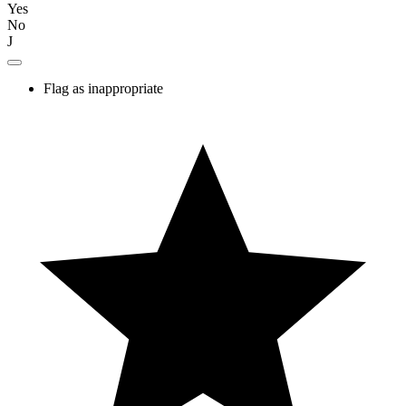
Yes
No
J
Flag as inappropriate