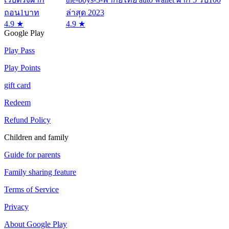
ถอน1บาท
ล่าสุด 2023
4.9 ★
4.9 ★
Google Play
Play Pass
Play Points
gift card
Redeem
Refund Policy
Children and family
Guide for parents
Family sharing feature
Terms of Service
Privacy
About Google Play