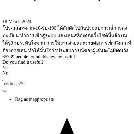
18 March 2024
โปร-สล็อต-ฝาก-10-รับ-100 ได้สัมผัสไปกับประสบการณ์การลง
ทะเบียน ทำการเข้าสู่ระบบ และเล่นสล็อตบนเว็บไซต์นี้แล้ว ผม
ได้รู้สึกประทับใจมาก การใช้งานง่ายและง่ายต่อการเข้าถึงเกมที่
ต้องการเล่น ทำให้มั่นใจว่าประสบการณ์ของผู้เล่นจะไม่ผิดหวัง
65339 people found this review useful
Do you find it useful?
Yes
No
j
boldrose252
Flag as inappropriate