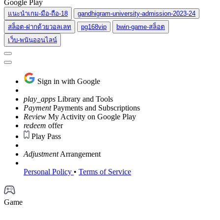
Google Play
แนะนำเกม-มือ-ถือ-18
gandhigram-university-admission-2023-24
สล็อต-ฝากด้วยวอลเลท
pg168vip
bwin-game-สล็อต
เว็บ-พนันออนไลน์
Sign in with Google
play_apps
Library and Tools
Payment
Payments and Subscriptions
Review
My Activity on Google Play
redeem
offer
Play Pass
Adjustment
Arrangement
Personal Policy
•
Terms of Service
Game