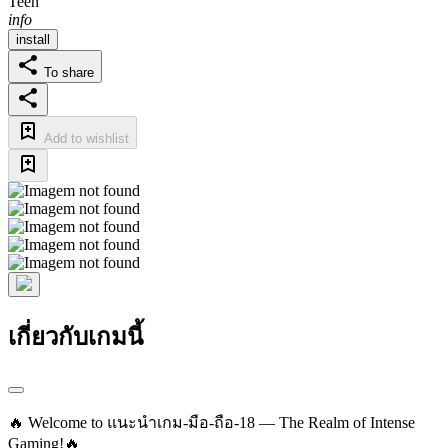
Teen
info
install
To share
Add to wishlist
เกี่ยวกับเกมนี้
🔥 Welcome to แนะนำเกม-มือ-ถือ-18 — The Realm of Intense
Gaming!🔥