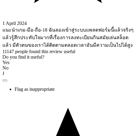
1 April 2024
แนะนำเกม-มือ-ถือ-18 ฉันลองเข้าสู่ระบบแพลตฟอร์มนี้แล้วจริงๆ
แล้วรู้สึกประทับใจมากที่เรื่องการลงทะเบียนกินสมัยเล่นสล็อต
แล้ว มีตัวตนของเราได้ติดตามตลอดเวลาอันมีความเป็นไปได้สูง
11147 people found this review useful
Do you find it useful?
Yes
No
J
Flag as inappropriate