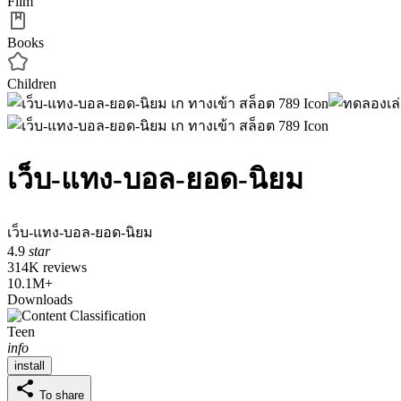
Film
Books
Children
เว็บ-แทง-บอล-ยอด-นิยม
เว็บ-แทง-บอล-ยอด-นิยม
4.9
star
314K reviews
10.1M+
Downloads
Teen
info
install
To share